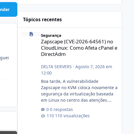
nder
Tópicos recentes
Zapscape (CVE-2026-64561) no CloudLinux: Como Afeta cP
Segurança
Zapscape (CVE-2026-64561) no
CloudLinux: Como Afeta cPanel e
DirectAdm
eguei
DELTA SERVERS
·
Agosto 7, 2026 em
12:00
Boa tarde, A vulnerabilidade
Zapscape no KVM coloca novamente a
segurança da virtualização baseada
em Linux no centro das atenções.
https://cloudlinux.statuspage.io/incid
0 respostas
ents/dlrxjx23zz5f Criamos uma breve
110 visualizações
explicação:
https://www.deltaservers.com.br/blog
/zapscape-cve-2026-64561/