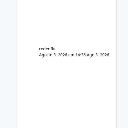
agora com filtros para ajudar o
usuário. Ajuste no valor de renovação
de registro de domínio Ajuste
assinatura n
redenflu
Agosto 3, 2026 em 14:36
Ago 3, 2026