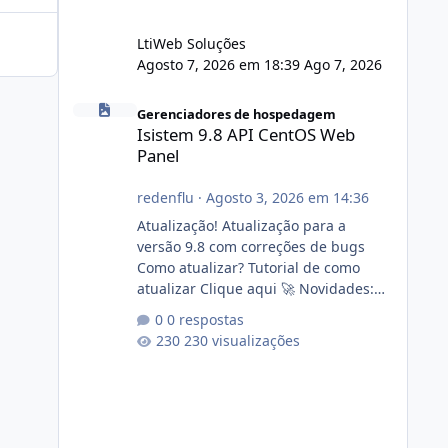
LtiWeb Soluções
Agosto 7, 2026 em 18:39
Ago 7, 2026
Isistem 9.8 API CentOS Web Panel
Gerenciadores de hospedagem
Isistem 9.8 API CentOS Web
Panel
redenflu
·
Agosto 3, 2026 em 14:36
Atualização! Atualização para a
versão 9.8 com correções de bugs
Como atualizar? Tutorial de como
atualizar Clique aqui 🚀 Novidades:
Api do CWP7(CentOS Web Panel) Link
0 respostas
publico para consulta de sub.dominio
230 visualizações
autorizado a usasr o isistem:
https://isistem.com.br/check-license/
Editor de texto Html para e-mails
enviados pelo sistema 🛠️ Correções:
Ajuste no memory limit do instalador