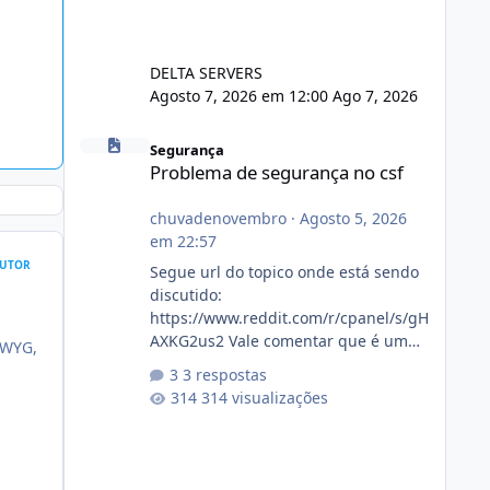
DELTA SERVERS
Agosto 7, 2026 em 12:00
Ago 7, 2026
Problema de segurança no csf
Segurança
Problema de segurança no csf
chuvadenovembro
·
Agosto 5, 2026
em 22:57
UTOR
Segue url do topico onde está sendo
discutido:
https://www.reddit.com/r/cpanel/s/gH
AXKG2us2 Vale comentar que é um
IWYG,
topico do cpanel... Não sei como ta a
3 respostas
pegada no da.
314 visualizações