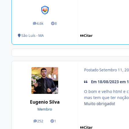
4.6k
8
posts
Soluções
Citar
São Luís - MA
Postado
Setembro 11, 2
Em 18/08/2023 em 14
O bom e velho html e c
mas tem que ter noção 
Eugenio Silva
Muito obrigado!
Membro
252
1
posts
Soluções
Citar