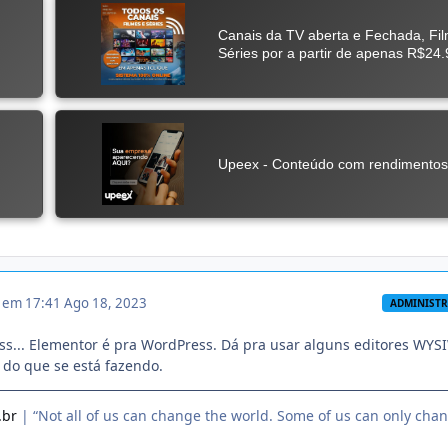
3 em 17:41
Ago 18, 2023
ADMINIST
ss... Elementor é pra WordPress. Dá pra usar alguns editores WYS
do que se está fazendo.
.br
| “Not all of us can change the world. Some of us can only cha