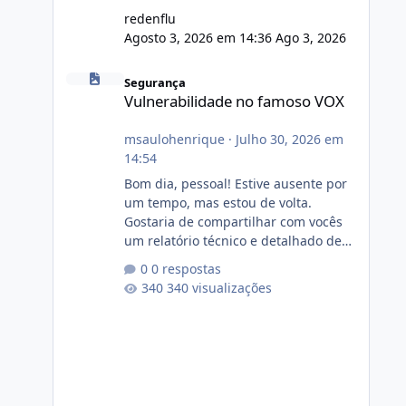
redenflu
Agosto 3, 2026 em 14:36
Ago 3, 2026
Vulnerabilidade no famoso VOX
Segurança
Vulnerabilidade no famoso VOX
msaulohenrique
·
Julho 30, 2026 em
14:54
Bom dia, pessoal! Estive ausente por
um tempo, mas estou de volta.
Gostaria de compartilhar com vocês
um relatório técnico e detalhado de
auditoria de segurança e
0 respostas
conformidade referente
340 visualizações
ao VOXPANEL (versão atualmente em
circulação e comercialização no
mercado). 1. Análise de Integridade
dos Arquivos Arquivo Tamanho
Conteúdo Identificado Integridade
video.zip 623.85 MB Painel de