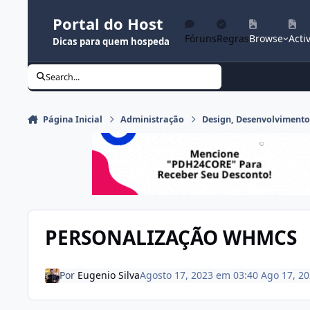
Ir para conteúdo
Portal do Host
Fóruns
Regras
Browse
Activ
Dicas para quem hospeda
Search...
Página Inicial
Administração
Design, Desenvolviment
PERSONALIZAÇÃO WHMCS
Por
Eugenio Silva
Agosto 17, 2023 em 03:40
Ago 17, 2