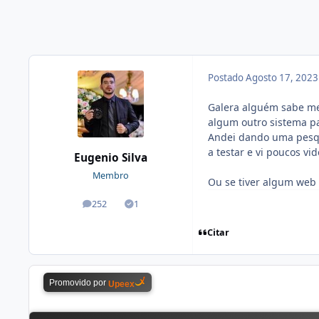
Postado
Agosto 17, 202
Galera alguém sabe me
algum outro sistema p
Andei dando uma pesq
a testar e vi poucos vi
Eugenio Silva
Membro
Ou se tiver algum web 
252
1
posts
Soluções
Citar