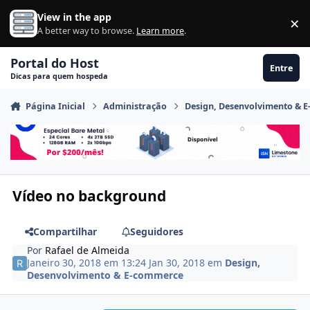
Ir para conteúdo
View in the app
×
Di
A better way to browse.
Learn more
.
Portal do Host
Entre
Dicas para quem hospeda
Página Inicial
Administração
Design, Desenvolvimento & 
Vídeo no background
Compartilhar
Seguidores
Por
Rafael de Almeida
Janeiro 30, 2018 em 13:24
Jan 30, 2018
em
Design,
Desenvolvimento & E-commerce