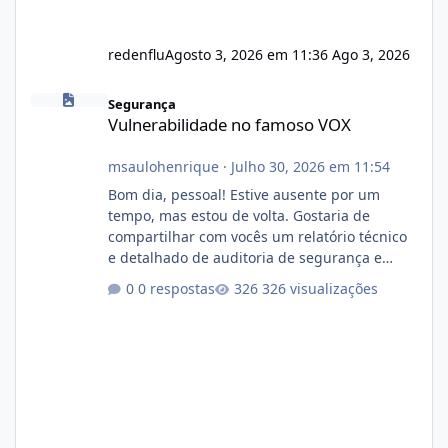
redenflu
Agosto 3, 2026 em 11:36
Ago 3, 2026
Vulnerabilidade no famoso VOX
Segurança
Vulnerabilidade no famoso VOX
msaulohenrique
·
Julho 30, 2026 em 11:54
Bom dia, pessoal! Estive ausente por um
tempo, mas estou de volta. Gostaria de
compartilhar com vocês um relatório técnico
e detalhado de auditoria de segurança e
conformidade referente ao VOXPANEL (versão
0 respostas
326 visualizações
atualmente em circulação e comercialização
no mercado). 1. Análise de Integridade dos
Arquivos Arquivo Tamanho Conteúdo
Identificado Integridade video.zip 623.85 MB
Painel de streaming de vídeo, binários
Wowza, FFmpeg e scripts AlmaLinux Íntegro
audio.zip 507.08 MB Painel PHP de áudio,
AutoDJ,