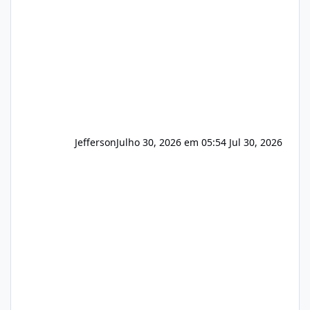
principalmente em: Carteiras de clientes de
Hospedagem
Jefferson
Julho 30, 2026 em 05:54
Jul 30, 2026