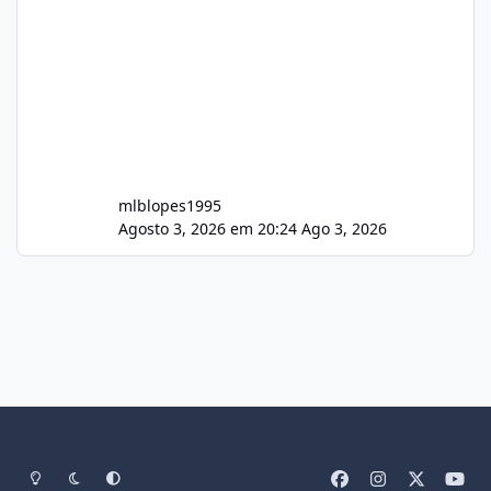
mlblopes1995
Agosto 3, 2026 em 20:24
Ago 3, 2026
Light Mode
Dark Mode
System Preference
f
i
x
y