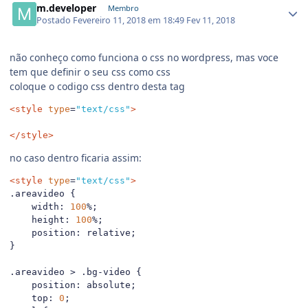
m.developer
Membro
Postado
Fevereiro 11, 2018 em 18:49
Fev 11, 2018
não conheço como funciona o css no wordpress, mas voce
tem que definir o seu css como css
coloque o codigo css dentro desta tag
<style
type
=
"text/css"
>
</style>
no caso dentro ficaria assim:
<style
type
=
"text/css"
>
.
areavideo 
{
    width
:
100
%;
    height
:
100
%;
    position
:
 relative
;
}
.
areavideo 
>
.
bg
-
video 
{
    position
:
 absolute
;
    top
:
0
;