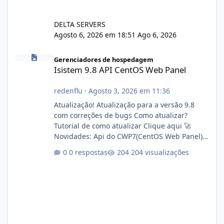
DELTA SERVERS
Agosto 6, 2026 em 18:51
Ago 6, 2026
Isistem 9.8 API CentOS Web Panel
Gerenciadores de hospedagem
Isistem 9.8 API CentOS Web Panel
redenflu
·
Agosto 3, 2026 em 11:36
Atualização! Atualização para a versão 9.8
com correções de bugs Como atualizar?
Tutorial de como atualizar Clique aqui 🚀
Novidades: Api do CWP7(CentOS Web Panel)
Link publico para consulta de sub.dominio
0 respostas
204 visualizações
autorizado a usasr o isistem:
https://isistem.com.br/check-license/ Editor
de texto Html para e-mails enviados pelo
sistema 🛠️ Correções: Ajuste no memory limit
do instalador agora com filtros para ajudar o
usuário. Ajuste no valor de renovação de
registro de domínio Ajuste assinatura n