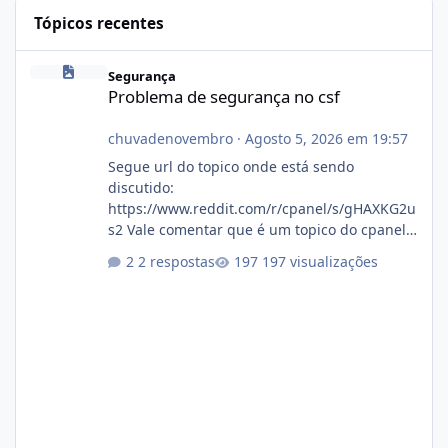
Tópicos recentes
Problema de segurança no csf
Segurança
Problema de segurança no csf
chuvadenovembro
·
Agosto 5, 2026 em 19:57
Segue url do topico onde está sendo
discutido:
https://www.reddit.com/r/cpanel/s/gHAXKG2u
s2 Vale comentar que é um topico do cpanel...
Não sei como ta a pegada no da.
2 respostas
197 visualizações