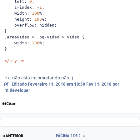
    left
:
0
;
    z
-
index
:
-
1
;
    width
:
100
%;
    height
:
100
%;
    overflow
:
 hidden
;
}
.
areavideo 
>
.
bg
-
video 
>
 video 
{
    width
:
100
%;
}
</style>
rlx, não esta incomodando não :)
Editado
Fevereiro 11, 2018 em 18:50
Fev 11, 2018
por
m.developer
Citar
ANTERIOR
PÁGINA 2 DE 2