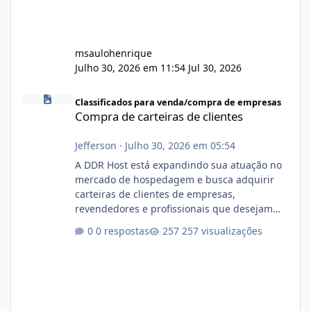
msaulohenrique
Julho 30, 2026 em 11:54
Jul 30, 2026
Compra de carteiras de clientes
Classificados para venda/compra de empresas
Compra de carteiras de clientes
Jefferson
·
Julho 30, 2026 em 05:54
A DDR Host está expandindo sua atuação no
mercado de hospedagem e busca adquirir
carteiras de clientes de empresas,
revendedores e profissionais que desejam
encerrar suas atividades ou reduzir sua
0 respostas
257 visualizações
operação. Se você possui clientes ativos de
hospedagem de sites, hospedagem revenda
(cPanel, DirectAdmin ou Plesk), podemos
apresentar uma proposta justa, transparente
e com total sigilo durante todo o processo. O
que buscamos Estamos interessados