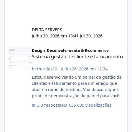
DELTA SERVERS
Julho 30, 2026 em 13:41
Jul 30, 2026
Sistema gestão de cliente e faturamento
Design, Desenvolvimento & E-commerce
Sistema gestão de cliente e faturamento
bernardes10
·
Julho 26, 2026 em 12:34
Estou desenvolvendo um painel de gestão de
clientes e faturamento para um amigo que
atua no ramo de hosting. Vou deixar alguns
prints de demonstração do painel para vocês
darem a opinião de vocês. O sistema já está
3 respostas
635 visualizações
com cerca de 80% concluído e conta com
gerenciamento de servidores de jogos, VPS e
hospedagem cPanel. Fico no aguardo do
feedback de vocês. TMJ! 🚀 Aceito críticas