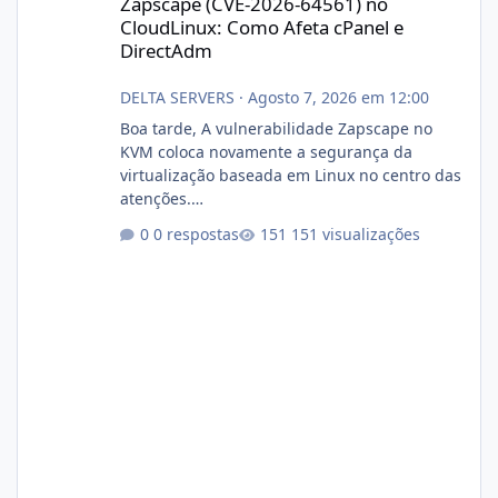
Zapscape (CVE-2026-64561) no
CloudLinux: Como Afeta cPanel e
DirectAdm
DELTA SERVERS
·
Agosto 7, 2026 em 12:00
Boa tarde, A vulnerabilidade Zapscape no
KVM coloca novamente a segurança da
virtualização baseada em Linux no centro das
atenções.
https://cloudlinux.statuspage.io/incidents/dlr
0 respostas
151 visualizações
xjx23zz5f Criamos uma breve explicação:
https://www.deltaservers.com.br/blog/zapsca
pe-cve-2026-64561/