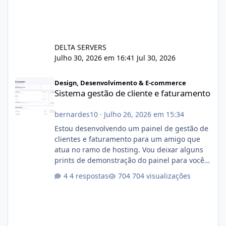
DELTA SERVERS
Julho 30, 2026 em 16:41
Jul 30, 2026
Sistema gestão de cliente e faturamento
Design, Desenvolvimento & E-commerce
Sistema gestão de cliente e faturamento
bernardes10
·
Julho 26, 2026 em 15:34
Estou desenvolvendo um painel de gestão de
clientes e faturamento para um amigo que
atua no ramo de hosting. Vou deixar alguns
prints de demonstração do painel para vocês
darem a opinião de vocês. O sistema já está
4 respostas
704 visualizações
com cerca de 80% concluído e conta com
gerenciamento de servidores de jogos, VPS e
hospedagem cPanel. Fico no aguardo do
feedback de vocês. TMJ! 🚀 Aceito críticas
construtivas!