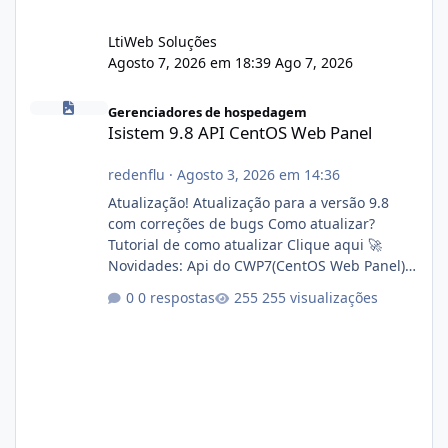
LtiWeb Soluções
Agosto 7, 2026 em 18:39
Ago 7, 2026
Isistem 9.8 API CentOS Web Panel
Gerenciadores de hospedagem
Isistem 9.8 API CentOS Web Panel
redenflu
·
Agosto 3, 2026 em 14:36
Atualização! Atualização para a versão 9.8
com correções de bugs Como atualizar?
Tutorial de como atualizar Clique aqui 🚀
Novidades: Api do CWP7(CentOS Web Panel)
Link publico para consulta de sub.dominio
0 respostas
255 visualizações
autorizado a usasr o isistem:
https://isistem.com.br/check-license/ Editor
de texto Html para e-mails enviados pelo
sistema 🛠️ Correções: Ajuste no memory limit
do instalador agora com filtros para ajudar o
usuário. Ajuste no valor de renovação de
registro de domínio Ajuste assinatura n