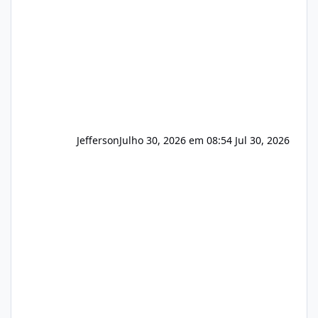
principalmente em: Carteiras de clientes de
Hospedagem
Jefferson
Julho 30, 2026 em 08:54
Jul 30, 2026