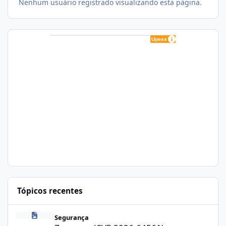
Nenhum usuário registrado visualizando esta página.
Tópicos recentes
Zapscape (CVE-2026-64561) no CloudLinux: Como Afeta cPanel e
Segurança