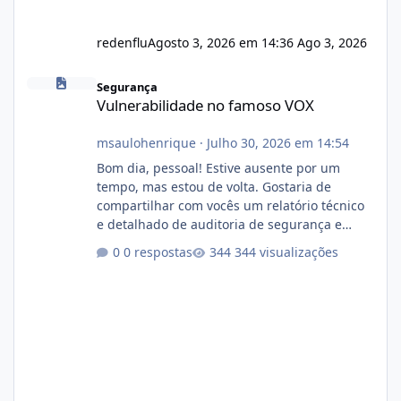
redenflu
Agosto 3, 2026 em 14:36
Ago 3, 2026
Vulnerabilidade no famoso VOX
Segurança
Vulnerabilidade no famoso VOX
msaulohenrique
·
Julho 30, 2026 em 14:54
Bom dia, pessoal! Estive ausente por um
tempo, mas estou de volta. Gostaria de
compartilhar com vocês um relatório técnico
e detalhado de auditoria de segurança e
conformidade referente ao VOXPANEL (versão
0 respostas
344 visualizações
atualmente em circulação e comercialização
no mercado). 1. Análise de Integridade dos
Arquivos Arquivo Tamanho Conteúdo
Identificado Integridade video.zip 623.85 MB
Painel de streaming de vídeo, binários
Wowza, FFmpeg e scripts AlmaLinux Íntegro
audio.zip 507.08 MB Painel PHP de áudio,
AutoDJ,