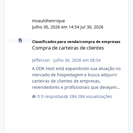
msaulohenrique
Julho 30, 2026 em 14:54
Jul 30, 2026
Compra de carteiras de clientes
Classificados para venda/compra de empresas
Compra de carteiras de clientes
Jefferson
·
Julho 30, 2026 em 08:54
A DDR Host está expandindo sua atuação no
mercado de hospedagem e busca adquirir
carteiras de clientes de empresas,
revendedores e profissionais que desejam
encerrar suas atividades ou reduzir sua
0 respostas
284 visualizações
operação. Se você possui clientes ativos de
hospedagem de sites, hospedagem revenda
(cPanel, DirectAdmin ou Plesk), podemos
apresentar uma proposta justa, transparente
e com total sigilo durante todo o processo. O
que buscamos Estamos interessados