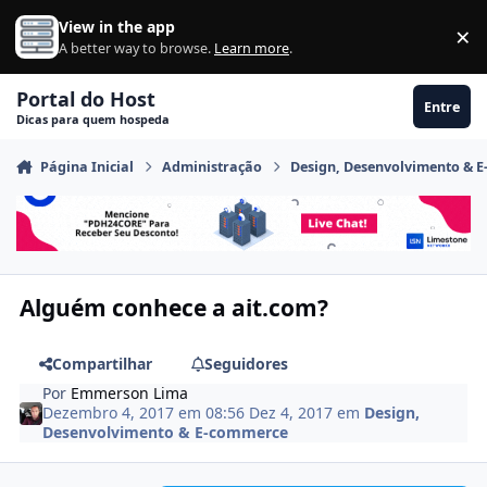
Ir para conteúdo
View in the app
×
Di
A better way to browse.
Learn more
.
Portal do Host
Entre
Dicas para quem hospeda
Página Inicial
Administração
Design, Desenvolvimento & 
Alguém conhece a ait.com?
Compartilhar
Seguidores
Por
Emmerson Lima
Dezembro 4, 2017 em 08:56
Dez 4, 2017
em
Design,
Desenvolvimento & E-commerce