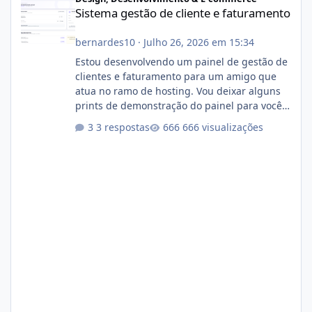
Sistema gestão de cliente e faturamento
bernardes10
·
Julho 26, 2026 em 15:34
Estou desenvolvendo um painel de gestão de
clientes e faturamento para um amigo que
atua no ramo de hosting. Vou deixar alguns
prints de demonstração do painel para vocês
darem a opinião de vocês. O sistema já está
3 respostas
666 visualizações
com cerca de 80% concluído e conta com
gerenciamento de servidores de jogos, VPS e
hospedagem cPanel. Fico no aguardo do
feedback de vocês. TMJ! 🚀 Aceito críticas
construtivas!