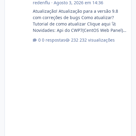
redenflu
·
Agosto 3, 2026 em 14:36
Atualização! Atualização para a versão 9.8
com correções de bugs Como atualizar?
Tutorial de como atualizar Clique aqui 🚀
Novidades: Api do CWP7(CentOS Web Panel)
Link publico para consulta de sub.dominio
0 respostas
232 visualizações
autorizado a usasr o isistem:
https://isistem.com.br/check-license/ Editor
de texto Html para e-mails enviados pelo
sistema 🛠️ Correções: Ajuste no memory limit
do instalador agora com filtros para ajudar o
usuário. Ajuste no valor de renovação de
registro de domínio Ajuste assinatura n