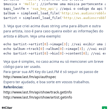
$musica 
=
'Hello'
;
//informe uma música pertencente ao
$api_lastfm 
=
'sua_key_api'
;
//aqui o codigo da api ke
$album 
=
 simplexml_load_file
(
'http://ws.audioscrobbler
$artist 
=
 simplexml_load_file
(
'http://ws.audioscrobble
3. Veja que criei acima duas string uma para álbum e outra
para artista, isso é para caso queira exibir as informações do
artista e álbum. Veja uma exemplo:
echo $artist
->
artist
[
0
]->
image
[
3
];
//vai exibir uma im
echo $album
->
track
[
0
]->
album
[
0
]->
image
[
3
];
//vai exibi
echo $artist
->
artist
[
0
]->
bio
[
0
]->
content
[
0
];
//vai exi
Veja que é simples, no caso acima eu só mencionei um breve
código para ser usado.
Para gerar sua API Key do Last.FM é só seguir os passo de
http://www.last.fm/api/authspec
Espero ter ajudado, e boa sorte em vossos trabalhos.
Referências
:
http://www.last.fm/api/show/track.getInfo
http://www.last.fm/api/show/artist.getinfo
Citar