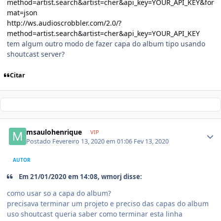
method=artist.search&artist=cher&api_key=YOUR_API_KEY&for
mat=json
http://ws.audioscrobbler.com/2.0/?
method=artist.search&artist=cher&api_key=YOUR_API_KEY
tem algum outro modo de fazer capa do album tipo usando
shoutcast server?
Citar
msaulohenrique
VIP
Postado
Fevereiro 13, 2020 em 01:06
Fev 13, 2020
AUTOR
Em 21/01/2020 em 14:08, wmorj disse:
como usar so a capa do album?
precisava terminar um projeto e preciso das capas do album
uso shoutcast queria saber como terminar esta linha