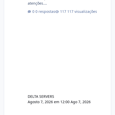
atenções.
https://cloudlinux.statuspage.io/incidents/dlr
0 respostas
117 visualizações
xjx23zz5f Criamos uma breve explicação:
https://www.deltaservers.com.br/blog/zapsca
pe-cve-2026-64561/
DELTA SERVERS
Agosto 7, 2026 em 12:00
Ago 7, 2026