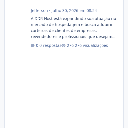
Jefferson
·
Julho 30, 2026 em 08:54
A DDR Host está expandindo sua atuação no
mercado de hospedagem e busca adquirir
carteiras de clientes de empresas,
revendedores e profissionais que desejam
encerrar suas atividades ou reduzir sua
0 respostas
276 visualizações
operação. Se você possui clientes ativos de
hospedagem de sites, hospedagem revenda
(cPanel, DirectAdmin ou Plesk), podemos
apresentar uma proposta justa, transparente
e com total sigilo durante todo o processo. O
que buscamos Estamos interessados
principalmente em: Carteiras de clientes de
Hospedagem