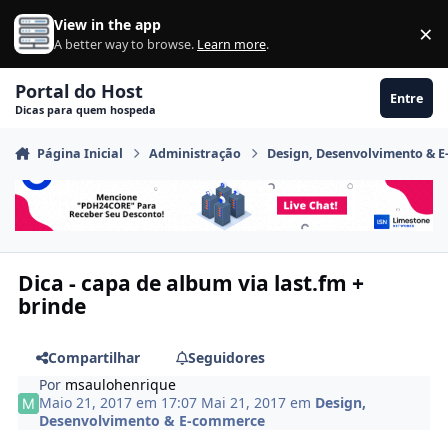
Ir para conteúdo
View in the app
×
Di
A better way to browse.
Learn more
.
Portal do Host
Entre
Dicas para quem hospeda
Página Inicial
Administração
Design, Desenvolvimento & 
Dica - capa de album via last.fm +
brinde
Compartilhar
Seguidores
Por
msaulohenrique
Maio 21, 2017 em 17:07
Mai 21, 2017
em
Design,
Desenvolvimento & E-commerce