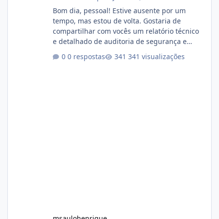
Bom dia, pessoal! Estive ausente por um
tempo, mas estou de volta. Gostaria de
compartilhar com vocês um relatório técnico
e detalhado de auditoria de segurança e
conformidade referente ao VOXPANEL (versão
0 respostas
341 visualizações
atualmente em circulação e comercialização
no mercado). 1. Análise de Integridade dos
Arquivos Arquivo Tamanho Conteúdo
Identificado Integridade video.zip 623.85 MB
Painel de streaming de vídeo, binários
Wowza, FFmpeg e scripts AlmaLinux Íntegro
audio.zip 507.08 MB Painel PHP de áudio,
AutoDJ,
msaulohenrique