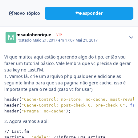
Novo Tópico
Responder
msaulohenrique
VIP
Postado
Maio 21, 2017 em 17:07
Mai 21, 2017
Vi que muitos aqui estão querendo algo do tipo, então vou
fazer um tutorial básico. Vale lembra que vc precisa de gerar
sua key no Last.FM.
1. Vamos lá, crie um arquivo php qualquer e adicione as
seguinte linha para que sua pagina não gere cache, isso é
importante para o reload (caso vc for usar):
header
(
"Cache-Control: no-store, no-cache, must-revali
header
(
"Cache-Control: post-check=0, pre-check=0"
,
fal
header
(
"Pragma: no-cache"
);
2. Agora vamos a api:
// Last.fm
$artista 
=
'Adele'
;
//informe uma artista