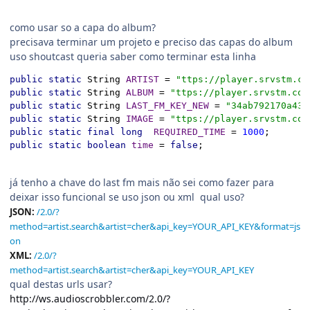
como usar so a capa do album?
precisava terminar um projeto e preciso das capas do album
uso shoutcast queria saber como terminar esta linha
public static 
String 
ARTIST 
= 
"ttps://player.srvstm.co
public static 
String 
ALBUM 
= 
"ttps://player.srvstm.com
public static 
String 
LAST_FM_KEY_NEW 
= 
"34ab792170a432
public static 
String 
IMAGE 
= 
"ttps://player.srvstm.com
public static final long  
REQUIRED_TIME 
= 
1000
public static boolean 
time 
= 
false
já tenho a chave do last fm mais não sei como fazer para
deixar isso funcional se uso json ou xml qual uso?
JSON:
/2.0/?
method=artist.search&artist=cher&api_key=YOUR_API_KEY&format=js
on
XML:
/2.0/?
method=artist.search&artist=cher&api_key=YOUR_API_KEY
qual destas urls usar?
http://ws.audioscrobbler.com/2.0/?