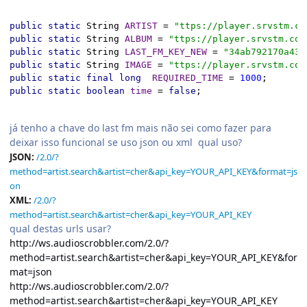
public static 
String 
ARTIST 
= 
"ttps://player.srvstm.co
public static 
String 
ALBUM 
= 
"ttps://player.srvstm.com
public static 
String 
LAST_FM_KEY_NEW 
= 
"34ab792170a432
public static 
String 
IMAGE 
= 
"ttps://player.srvstm.com
public static final long  
REQUIRED_TIME 
= 
1000
public static boolean 
time 
= 
false
já tenho a chave do last fm mais não sei como fazer para
deixar isso funcional se uso json ou xml qual uso?
JSON:
/2.0/?
method=artist.search&artist=cher&api_key=YOUR_API_KEY&format=js
on
XML:
/2.0/?
method=artist.search&artist=cher&api_key=YOUR_API_KEY
qual destas urls usar?
http://ws.audioscrobbler.com/2.0/?
method=artist.search&artist=cher&api_key=YOUR_API_KEY&for
mat=json
http://ws.audioscrobbler.com/2.0/?
method=artist.search&artist=cher&api_key=YOUR_API_KEY