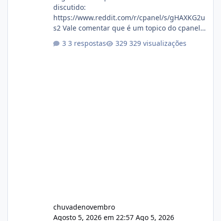
discutido:
https://www.reddit.com/r/cpanel/s/gHAXKG2u
s2 Vale comentar que é um topico do cpanel...
Não sei como ta a pegada no da.
3 respostas
329 visualizações
chuvadenovembro
Agosto 5, 2026 em 22:57
Ago 5, 2026