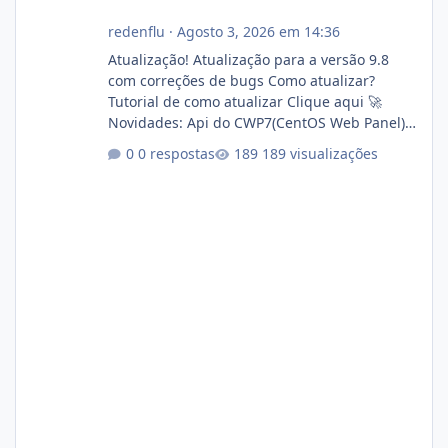
redenflu
·
Agosto 3, 2026 em 14:36
Atualização! Atualização para a versão 9.8
com correções de bugs Como atualizar?
Tutorial de como atualizar Clique aqui 🚀
Novidades: Api do CWP7(CentOS Web Panel)
Link publico para consulta de sub.dominio
0 respostas
189 visualizações
autorizado a usasr o isistem:
https://isistem.com.br/check-license/ Editor
de texto Html para e-mails enviados pelo
sistema 🛠️ Correções: Ajuste no memory limit
do instalador agora com filtros para ajudar o
usuário. Ajuste no valor de renovação de
registro de domínio Ajuste assinatura n