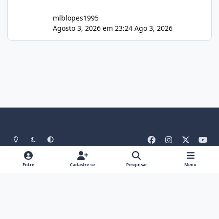
mlblopes1995
Agosto 3, 2026 em 23:24
Ago 3, 2026
Light Mode
Dark Mode
System Preference
f
i
x
y
a
n
o
Idiomas
Tema
Política De Privacidade
Contato
c
s
u
Entre
Cadastre-se
Pesquisar
Menu
Cookies
RSS
e
t
t
Theme
by
IPSFocus
b
a
u
Portal do Host
Powered by
Invision Community
o
g
b
o
r
e