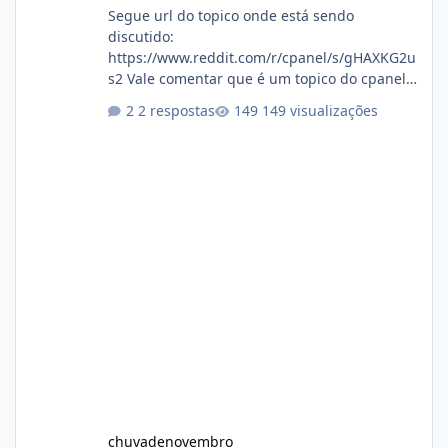
Segue url do topico onde está sendo
discutido:
https://www.reddit.com/r/cpanel/s/gHAXKG2u
s2 Vale comentar que é um topico do cpanel...
Não sei como ta a pegada no da.
2 respostas
149 visualizações
chuvadenovembro