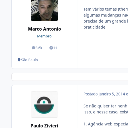
Tem vários temas (themp
algumas mudanças nada
precisa de um grande i
praticidade
Marco Antonio
Membro
3.6k
11
posts
Soluções
São Paulo
Postado
Janeiro 5, 2014
Se não quiser ter nenh
isso, e nesse caso, exi
1. Agência web especia
Paulo Zivieri