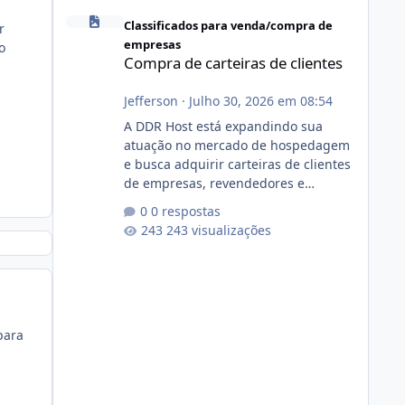
Compra de carteiras de clientes
Classificados para venda/compra de
r
empresas
o
Compra de carteiras de clientes
Jefferson
·
Julho 30, 2026 em 08:54
A DDR Host está expandindo sua
atuação no mercado de hospedagem
e busca adquirir carteiras de clientes
de empresas, revendedores e
profissionais que desejam encerrar
0 respostas
suas atividades ou reduzir sua
243 visualizações
operação. Se você possui clientes
ativos de hospedagem de sites,
hospedagem revenda (cPanel,
DirectAdmin ou Plesk), podemos
apresentar uma proposta justa,
para
transparente e com total sigilo
durante todo o processo. O que
buscamos Estamos interessados
principalmente em: Carteiras de