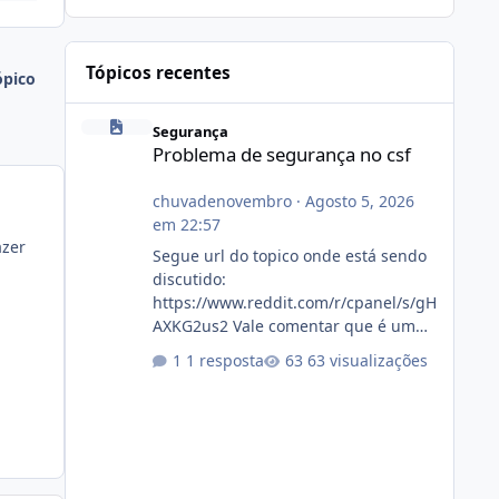
Tópicos recentes
ópico
Problema de segurança no csf
Segurança
Problema de segurança no csf
chuvadenovembro
·
Agosto 5, 2026
em 22:57
azer
Segue url do topico onde está sendo
discutido:
https://www.reddit.com/r/cpanel/s/gH
AXKG2us2 Vale comentar que é um
topico do cpanel... Não sei como ta a
1 resposta
63 visualizações
pegada no da.