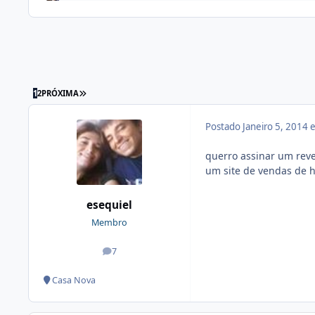
1
2
PRÓXIMA
Postado
Janeiro 5, 2014
querro assinar um rev
um site de vendas de h
esequiel
Membro
7
posts
Casa Nova