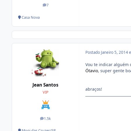
7
posts
Casa Nova
Postado
Janeiro 5, 2014
Vou te indicar alguém 
Ótavio
, super gente bo
Jean Santos
abraços!
VIP
1.5k
posts
Mogi das Cruzes/SP