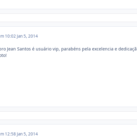
 em 10:02
Jan 5, 2014
o Jean Santos é usuário vip, parabéns pela excelencia e dedicaçã
oto!
 em 12:58
Jan 5, 2014