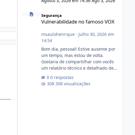
Agosto 3, 2026 em 14:36
Ago 3, 2026
Vulnerabilidade no famoso VOX
Segurança
Vulnerabilidade no famoso VOX
msaulohenrique
·
Julho 30, 2026 em
14:54
Bom dia, pessoal! Estive ausente por
um tempo, mas estou de volta.
Gostaria de compartilhar com vocês
um relatório técnico e detalhado de
auditoria de segurança e
0 respostas
conformidade referente
308 visualizações
ao VOXPANEL (versão atualmente em
circulação e comercialização no
mercado). 1. Análise de Integridade
dos Arquivos Arquivo Tamanho
Conteúdo Identificado Integridade
video.zip 623.85 MB Painel de
streaming de vídeo, binários Wowza,
FFmpeg e scripts AlmaLinux Íntegro