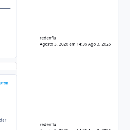
de registro de domínio Ajuste
assinatura n
redenflu
Agosto 3, 2026 em 14:36
Ago 3, 2026
UTOR
ndar
redenflu