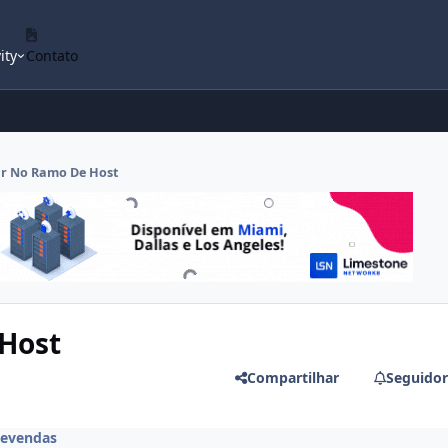
ity
Contato
ar No Ramo De Host
Host
Compartilhar
Seguidor
evendas