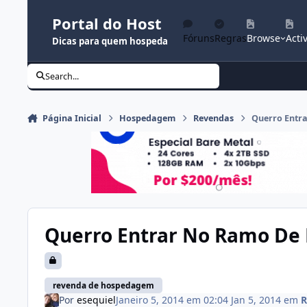
Ir para conteúdo
Portal do Host
Fóruns
Regras
Browse
Activ
Dicas para quem hospeda
Search...
Página Inicial
Hospedagem
Revendas
Querro Entr
Querro Entrar No Ramo De 
revenda de hospedagem
Por
esequiel
Janeiro 5, 2014 em 02:04
Jan 5, 2014
em
R