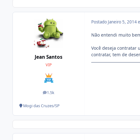
Postado
Janeiro 5, 2014
Não entendi muito bem,
Você deseja contratar
contratar, tem de dese
Jean Santos
VIP
1.5k
posts
Mogi das Cruzes/SP