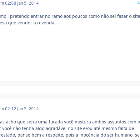
 em 02:08
Jan 5, 2014
A
smo , pretendo entrar no ramo aos poucos como não sei fazer o sit
esa que vender a revenda .
 em 02:12
Jan 5, 2014
as acho que seria uma furada você mistura ambos assuntos com o
 você não tenha algo agradável no site e/ou até mesmo falta de
restado, pense bem a respeito, pois a inocência do ser humano, se 