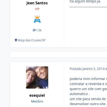
há algum tempo já.
Jean Santos
VIP
1.5k
posts
Mogi das Cruzes/SP
Postado
Janeiro 5, 2014
poderia mim informar 
contratar a revenda e ou
querro um site com ge
automatico .
esequiel
um site para venda de
Membro
desenvolver outro site.