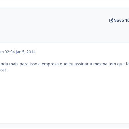
Novo T
 em 02:04
Jan 5, 2014
enda mais para isso a empresa que eu assinar a mesma tem que f
ost .