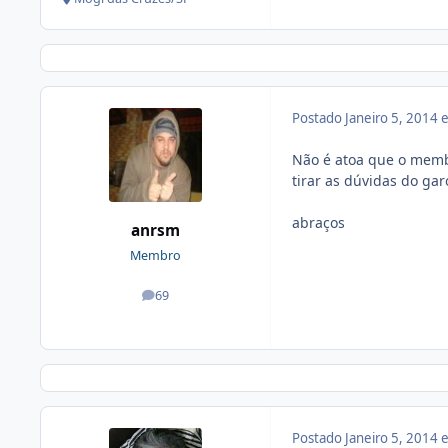
Postado
Janeiro 5, 2014
Não é atoa que o membr
tirar as dúvidas do gar
abraços
anrsm
Membro
69
posts
Postado
Janeiro 5, 2014