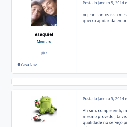
Postado
Janeiro 5, 2014
oi jean santos isso me
querro ajudar da empr
esequiel
Membro
7
posts
Casa Nova
Postado
Janeiro 5, 2014
Ah sim, compreendi, m
mesmo provedor, talvez
qualidade no serviço p