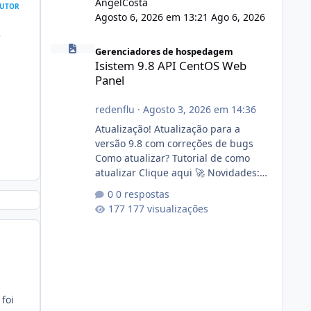
AngelCosta
UTOR
Agosto 6, 2026 em 13:21
Ago 6, 2026
e
Isistem 9.8 API CentOS Web Panel
Gerenciadores de hospedagem
Isistem 9.8 API CentOS Web
Panel
redenflu
·
Agosto 3, 2026 em 14:36
Atualização! Atualização para a
versão 9.8 com correções de bugs
Como atualizar? Tutorial de como
atualizar Clique aqui 🚀 Novidades:
Api do CWP7(CentOS Web Panel) Link
0 respostas
publico para consulta de sub.dominio
177 visualizações
autorizado a usasr o isistem:
https://isistem.com.br/check-license/
Editor de texto Html para e-mails
enviados pelo sistema 🛠️ Correções:
Ajuste no memory limit do instalador
agora com filtros para ajudar o
foi
usuário. Ajuste no valor de renovação