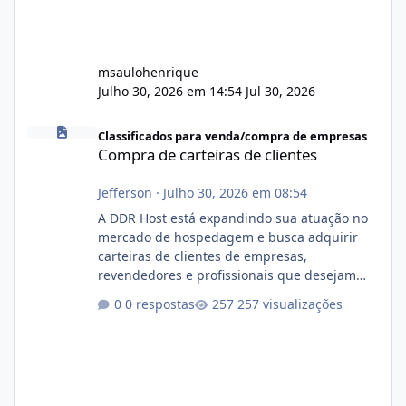
msaulohenrique
Julho 30, 2026 em 14:54
Jul 30, 2026
Compra de carteiras de clientes
Classificados para venda/compra de empresas
Compra de carteiras de clientes
Jefferson
·
Julho 30, 2026 em 08:54
A DDR Host está expandindo sua atuação no
mercado de hospedagem e busca adquirir
carteiras de clientes de empresas,
revendedores e profissionais que desejam
encerrar suas atividades ou reduzir sua
0 respostas
257 visualizações
operação. Se você possui clientes ativos de
hospedagem de sites, hospedagem revenda
(cPanel, DirectAdmin ou Plesk), podemos
apresentar uma proposta justa, transparente
e com total sigilo durante todo o processo. O