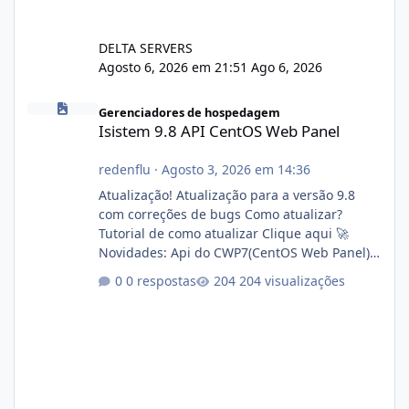
DELTA SERVERS
Agosto 6, 2026 em 21:51
Ago 6, 2026
Isistem 9.8 API CentOS Web Panel
Gerenciadores de hospedagem
Isistem 9.8 API CentOS Web Panel
redenflu
·
Agosto 3, 2026 em 14:36
Atualização! Atualização para a versão 9.8
com correções de bugs Como atualizar?
Tutorial de como atualizar Clique aqui 🚀
Novidades: Api do CWP7(CentOS Web Panel)
Link publico para consulta de sub.dominio
0 respostas
204 visualizações
autorizado a usasr o isistem:
https://isistem.com.br/check-license/ Editor
de texto Html para e-mails enviados pelo
sistema 🛠️ Correções: Ajuste no memory limit
do instalador agora com filtros para ajudar o
usuário. Ajuste no valor de renovação de
registro de domínio Ajuste assinatura n