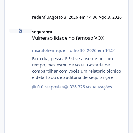
redenflu
Agosto 3, 2026 em 14:36
Ago 3, 2026
Vulnerabilidade no famoso VOX
Segurança
Vulnerabilidade no famoso VOX
msaulohenrique
·
Julho 30, 2026 em 14:54
Bom dia, pessoal! Estive ausente por um
tempo, mas estou de volta. Gostaria de
compartilhar com vocês um relatório técnico
e detalhado de auditoria de segurança e
conformidade referente ao VOXPANEL (versão
0 respostas
326 visualizações
atualmente em circulação e comercialização
no mercado). 1. Análise de Integridade dos
Arquivos Arquivo Tamanho Conteúdo
Identificado Integridade video.zip 623.85 MB
Painel de streaming de vídeo, binários
Wowza, FFmpeg e scripts AlmaLinux Íntegro
audio.zip 507.08 MB Painel PHP de áudio,