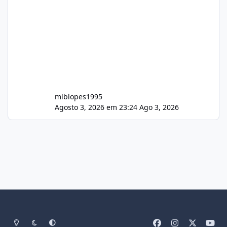
mlblopes1995
Agosto 3, 2026 em 23:24
Ago 3, 2026
Light Mode
Dark Mode
System Preference
f
i
x
y