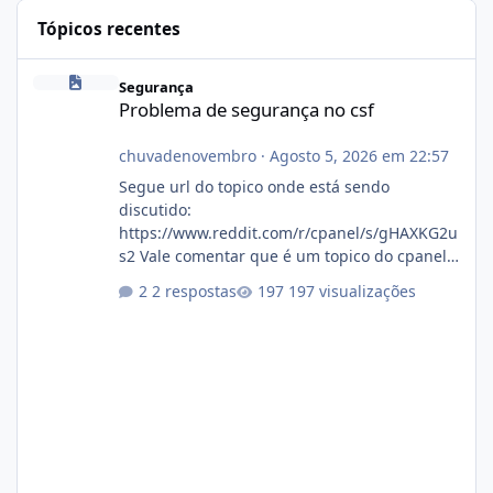
Tópicos recentes
Problema de segurança no csf
Segurança
Problema de segurança no csf
chuvadenovembro
·
Agosto 5, 2026 em 22:57
Segue url do topico onde está sendo
discutido:
https://www.reddit.com/r/cpanel/s/gHAXKG2u
s2 Vale comentar que é um topico do cpanel...
Não sei como ta a pegada no da.
2 respostas
197 visualizações