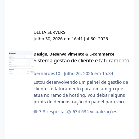
DELTA SERVERS
Julho 30, 2026 em 16:41
Jul 30, 2026
Sistema gestão de cliente e faturamento
Design, Desenvolvimento & E-commerce
Sistema gestão de cliente e faturamento
bernardes10
·
Julho 26, 2026 em 15:34
Estou desenvolvendo um painel de gestão de
clientes e faturamento para um amigo que
atua no ramo de hosting. Vou deixar alguns
prints de demonstração do painel para vocês
darem a opinião de vocês. O sistema já está
3 respostas
634 visualizações
com cerca de 80% concluído e conta com
gerenciamento de servidores de jogos, VPS e
hospedagem cPanel. Fico no aguardo do
feedback de vocês. TMJ! 🚀 Aceito críticas