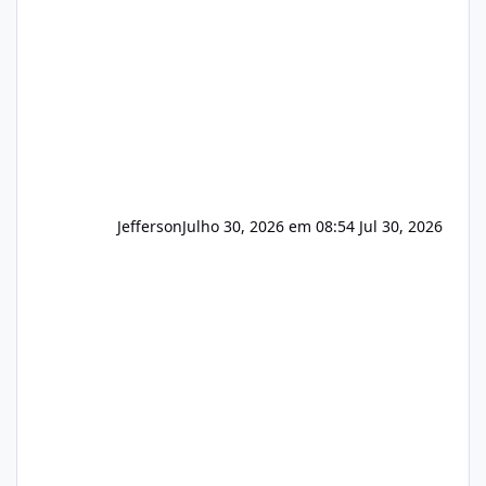
que buscamos Estamos interessados
principalmente em: Carteiras de clientes de
Hospedagem
Jefferson
Julho 30, 2026 em 08:54
Jul 30, 2026