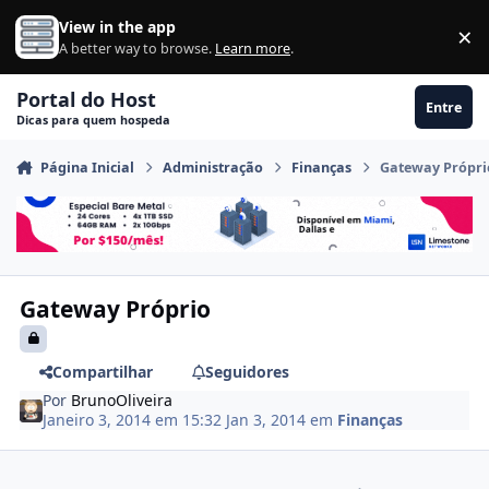
Ir para conteúdo
View in the app
×
Di
A better way to browse.
Learn more
.
Portal do Host
Entre
Dicas para quem hospeda
Página Inicial
Administração
Finanças
Gateway Própri
Gateway Próprio
Compartilhar
Seguidores
Por
BrunoOliveira
Janeiro 3, 2014 em 15:32
Jan 3, 2014
em
Finanças