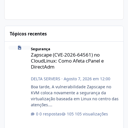
Tópicos recentes
Zapscape (CVE-2026-64561) no CloudLinux: Como Afeta cPanel e
Segurança
Zapscape (CVE-2026-64561) no
CloudLinux: Como Afeta cPanel e
DirectAdm
DELTA SERVERS
·
Agosto 7, 2026 em 12:00
Boa tarde, A vulnerabilidade Zapscape no
KVM coloca novamente a segurança da
virtualização baseada em Linux no centro das
atenções.
https://cloudlinux.statuspage.io/incidents/dlr
0 respostas
105 visualizações
xjx23zz5f Criamos uma breve explicação:
https://www.deltaservers.com.br/blog/zapsca