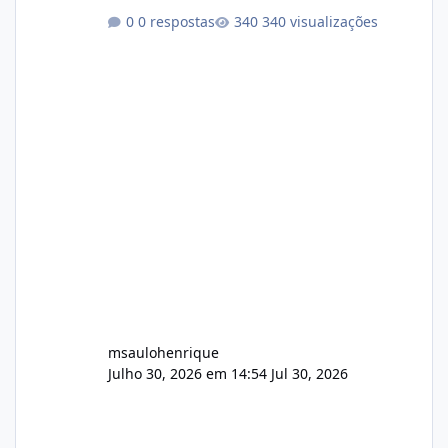
conformidade referente ao VOXPANEL (versão
0 respostas
340 visualizações
atualmente em circulação e comercialização
no mercado). 1. Análise de Integridade dos
Arquivos Arquivo Tamanho Conteúdo
Identificado Integridade video.zip 623.85 MB
Painel de streaming de vídeo, binários
Wowza, FFmpeg e scripts AlmaLinux Íntegro
audio.zip 507.08 MB Painel PHP de áudio,
AutoDJ,
msaulohenrique
Julho 30, 2026 em 14:54
Jul 30, 2026