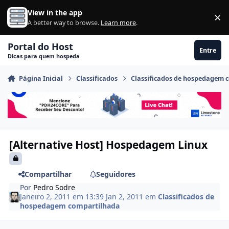
Ir para conteúdo
View in the app
×
Di
A better way to browse.
Learn more
.
Portal do Host
Entre
Dicas para quem hospeda
Página Inicial
Classificados
Classificados de hospedagem 
[Alternative Host] Hospedagem Linux
Compartilhar
Seguidores
Por
Pedro Sodre
Janeiro 2, 2011 em 13:39
Jan 2, 2011
em
Classificados de
hospedagem compartilhada