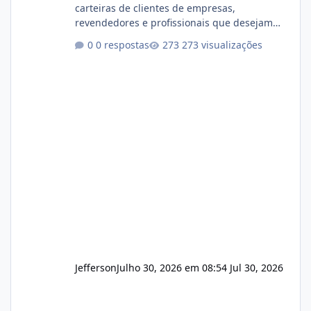
carteiras de clientes de empresas,
revendedores e profissionais que desejam
encerrar suas atividades ou reduzir sua
0 respostas
273 visualizações
operação. Se você possui clientes ativos de
hospedagem de sites, hospedagem revenda
(cPanel, DirectAdmin ou Plesk), podemos
apresentar uma proposta justa, transparente
e com total sigilo durante todo o processo. O
que buscamos Estamos interessados
principalmente em: Carteiras de clientes de
Hospedagem
Jefferson
Julho 30, 2026 em 08:54
Jul 30, 2026