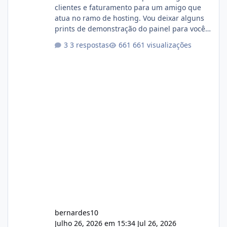
clientes e faturamento para um amigo que
atua no ramo de hosting. Vou deixar alguns
prints de demonstração do painel para vocês
darem a opinião de vocês. O sistema já está
3 respostas
661 visualizações
com cerca de 80% concluído e conta com
gerenciamento de servidores de jogos, VPS e
hospedagem cPanel. Fico no aguardo do
feedback de vocês. TMJ! 🚀 Aceito críticas
construtivas!
bernardes10
Julho 26, 2026 em 15:34
Jul 26, 2026