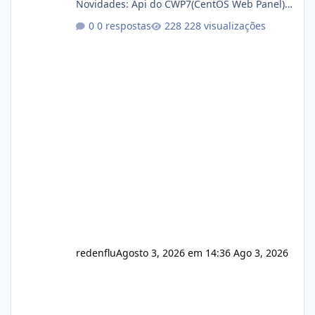
Novidades: Api do CWP7(CentOS Web Panel)
Link publico para consulta de sub.dominio
0 respostas
228 visualizações
autorizado a usasr o isistem:
https://isistem.com.br/check-license/ Editor
de texto Html para e-mails enviados pelo
sistema 🛠️ Correções: Ajuste no memory limit
do instalador agora com filtros para ajudar o
usuário. Ajuste no valor de renovação de
registro de domínio Ajuste assinatura n
redenflu
Agosto 3, 2026 em 14:36
Ago 3, 2026