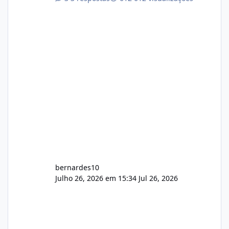
com cerca de 80% concluído e conta com
gerenciamento de servidores de jogos, VPS e
hospedagem cPanel. Fico no aguardo do
feedback de vocês. TMJ! 🚀 Aceito críticas
construtivas!
bernardes10
Julho 26, 2026 em 15:34
Jul 26, 2026