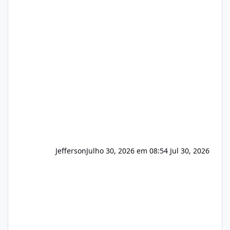
hospedagem de sites, hospedagem revenda
(cPanel, DirectAdmin ou Plesk), podemos
apresentar uma proposta justa, transparente
e com total sigilo durante todo o processo. O
que buscamos Estamos interessados
principalmente em: Carteiras de clientes de
Hospedagem
Jefferson
Julho 30, 2026 em 08:54
Jul 30, 2026