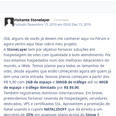
Visitante Stonelayer
Convidado
Postado
Dezembro 15, 2010 em 03:02
Dez 15, 2010
Olá, alguns de vocês já devem me conhecer aqui no Fórum e
agora venho aqui falar sobre meu projeto.
A
StoneLayer
tem por objetivo fornecer soluções em
hospedagem de sites com qualidade e bom atendimento. Por
isso estamos hospedados num dos melhores datacenters do
mundo, a iWeb. Temos planos para todos os tamanhos de
sites, desde aqueles que estão começando agora até quem já
tem uma certa estrada. Nossos planos começam a partir dos
R$ 9,90 com
2GB de espaço
e
300GB de tráfego
até os
40GB
de espaço
e
tráfego ilimitado
por
R$ 89,90
.
Também registramos domínios internacionais. Em breve,
pretendemos fornecer revenda de hospedagem, servidores
dedicados, VPS e certificados SSL. Aproveitem a promoção de
Natal usando o cupom
NATAL25OFF
que dá direito a um
desconto de
25%
em qualquer plano acima do
Stone 1
.