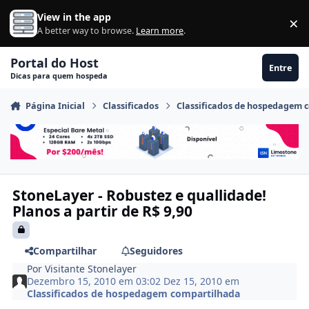
Ir para conteúdo
View in the app
×
Di
A better way to browse.
Learn more
.
Portal do Host
Entre
Dicas para quem hospeda
Página Inicial
Classificados
Classificados de hospedagem 
StoneLayer - Robustez e quallidade!
Planos a partir de R$ 9,90
Compartilhar
Seguidores
Por
Visitante Stonelayer
Dezembro 15, 2010 em 03:02
Dez 15, 2010
em
Classificados de hospedagem compartilhada