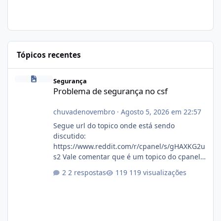
Tópicos recentes
Problema de segurança no csf
Segurança
Problema de segurança no csf
chuvadenovembro
·
Agosto 5, 2026 em 22:57
Segue url do topico onde está sendo
discutido:
https://www.reddit.com/r/cpanel/s/gHAXKG2u
s2 Vale comentar que é um topico do cpanel...
Não sei como ta a pegada no da.
2 respostas
119 visualizações