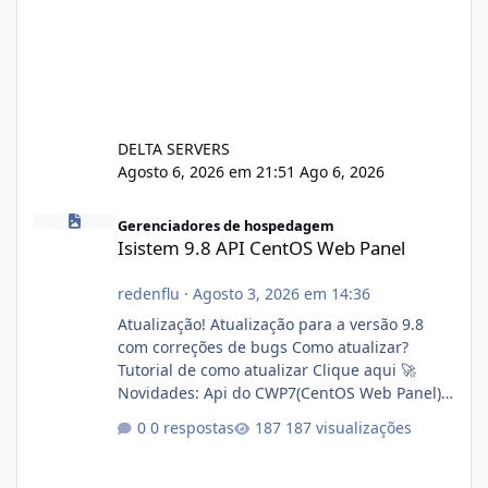
DELTA SERVERS
Agosto 6, 2026 em 21:51
Ago 6, 2026
Isistem 9.8 API CentOS Web Panel
Gerenciadores de hospedagem
Isistem 9.8 API CentOS Web Panel
redenflu
·
Agosto 3, 2026 em 14:36
Atualização! Atualização para a versão 9.8
com correções de bugs Como atualizar?
Tutorial de como atualizar Clique aqui 🚀
Novidades: Api do CWP7(CentOS Web Panel)
Link publico para consulta de sub.dominio
0 respostas
187 visualizações
autorizado a usasr o isistem:
https://isistem.com.br/check-license/ Editor
de texto Html para e-mails enviados pelo