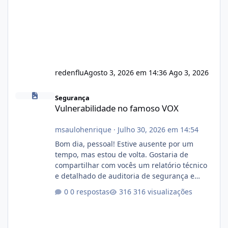
redenflu
Agosto 3, 2026 em 14:36
Ago 3, 2026
Vulnerabilidade no famoso VOX
Segurança
Vulnerabilidade no famoso VOX
msaulohenrique
·
Julho 30, 2026 em 14:54
Bom dia, pessoal! Estive ausente por um
tempo, mas estou de volta. Gostaria de
compartilhar com vocês um relatório técnico
e detalhado de auditoria de segurança e
conformidade referente ao VOXPANEL (versão
0 respostas
316 visualizações
atualmente em circulação e comercialização
no mercado). 1. Análise de Integridade dos
Arquivos Arquivo Tamanho Conteúdo