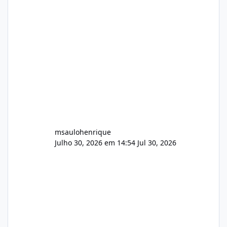
Identificado Integridade video.zip 623.85 MB
Painel de streaming de vídeo, binários
Wowza, FFmpeg e scripts AlmaLinux Íntegro
audio.zip 507.08 MB Painel PHP de áudio,
AutoDJ,
msaulohenrique
Julho 30, 2026 em 14:54
Jul 30, 2026