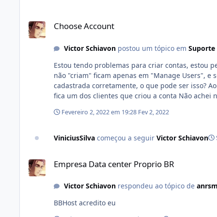
Choose Account
Choose Account
Victor Schiavon
postou um tópico em
Suporte
Estou tendo problemas para criar contas, estou p
não "criam" ficam apenas em "Manage Users", e se
cadastrada corretamente, o que pode ser isso? Aonde acho a configuraçã
fica um dos clientes 
Fevereiro 2, 2022 em 19:28
Fev 2, 2022
ViniciusSilva
começou a seguir
Victor Schiavon
Empresa Data center Proprio BR
Empresa Data center Proprio BR
Victor Schiavon
respondeu ao tópico de
anrs
BBHost acredito eu