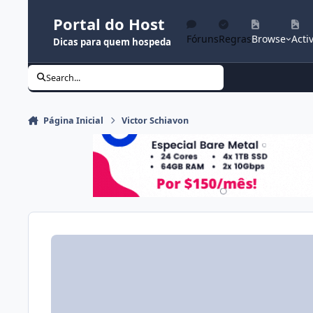
Ir para conteúdo
Portal do Host
Fóruns
Regras
Browse
Activ
Dicas para quem hospeda
Search...
Página Inicial
Victor Schiavon