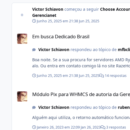
Victor Schiavon
começou a seguir
Choose Accou
Gerencianet
Junho 25, 2025 em 21:38
Jun 25, 2025
Em busca Dedicado Brasil
Em busca Dedicado Brasil
Victor Schiavon
respondeu ao tópico de
mfbcl
Boa noite. Se a sua procura for servidores AMD Ryzen/SSD NVMe pra aplicações altas e servidores de jogos, me dá um
alo. Ou entra em contato comigo lá no site Raze
Junho 25, 2025 em 21:38
Jun 25, 2025
14 respostas
Módulo Pix para WHMCS de autoria da Gerencianet
Módulo Pix para WHMCS de autoria da Gere
Victor Schiavon
respondeu ao tópico de
ruben
Alguém aqui utiliza, o retorno automático funcion
Janeiro 26, 2023 em 22:09
Jan 26, 2023
3 respostas