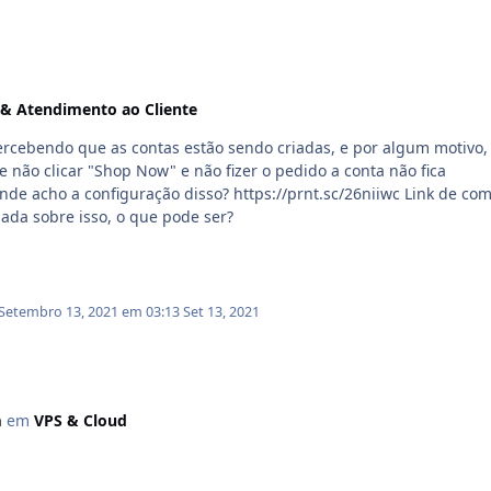
 & Atendimento ao Cliente
ercebendo que as contas estão sendo criadas, e por algum motivo,
 não clicar "Shop Now" e não fizer o pedido a conta não fica
o disso? https://prnt.sc/26niiwc Link de como
que criou a conta Não achei nada sobre isso, o que pode ser?
Setembro 13, 2021 em 03:13
Set 13, 2021
m
em
VPS & Cloud