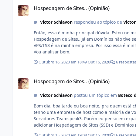
Hospedagem de Sites.. (Opinião)
Hospedagem de Sites.. (Opinião)
Victor Schiavon
respondeu ao tópico de
Victo
Então, essa é minha principal dúvida. Estou no m
Hospedagem de Sites.. Já em Domínios não tive sequer buscas. Nas comunidades que eu p
VPS/TS3 é na minha empresa. Por isso essa é min
Vou analisar bem.
Outubro 16, 2020 em 18:49
Out 16, 2020
6 resposta
Hospedagem de Sites.. (Opinião)
Hospedagem de Sites.. (Opinião)
Victor Schiavon
postou um tópico em
Boteco 
Bom dia, boa tarde ou boa noite, pra quem está chegando por aí. Eu gostaria de pedir a
tenho uma empresa de host como a maioria de você
Servidores Teamspeak3. Porém eu penso em expansão, pois estou crescendo bastante, e meu pensamento é em
adicionar Hospedagem de Sites (SSD) e Domínios 
pensando em trabalhar com esses dois serviços. O que eu tenho para perguntar e uma dúvida minha, e que eu
Outubro 15, 2020 em 19:08
Out 15, 2020
6 resposta