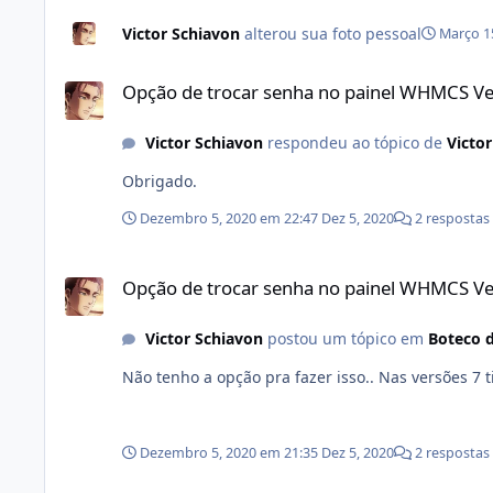
Victor Schiavon
alterou sua foto pessoal
Março 1
Opção de trocar senha no painel WHMCS Versão: 8.0.4
Opção de trocar senha no painel WHMCS Ve
Victor Schiavon
respondeu ao tópico de
Victo
Obrigado.
Dezembro 5, 2020 em 22:47
Dez 5, 2020
2 respostas
Opção de trocar senha no painel WHMCS Versão: 8.0.4
Opção de trocar senha no painel WHMCS Ve
Victor Schiavon
postou um tópico em
Boteco 
Não tenho a opção pra fa
Dezembro 5, 2020 em 21:35
Dez 5, 2020
2 respostas