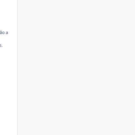
ão a
s.