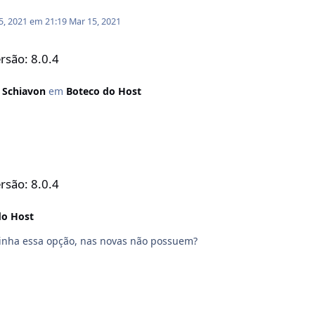
5, 2021 em 21:19
Mar 15, 2021
rsão: 8.0.4
r Schiavon
em
Boteco do Host
rsão: 8.0.4
do Host
zer isso.. Nas versões 7 tinha essa opção, nas novas não possuem?