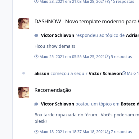
Maio 28, 2021 em 21:03
Mai 28, 2021
15 respostas
DASHNOW - Novo template moderno para WHMCS à venda!
DASHNOW - Novo template moderno para
Victor Schiavon
respondeu ao tópico de
Adria
Ficou show demais!
Maio 25, 2021 em 05:55
Mai 25, 2021
5 respostas
alisson
começou a seguir
Victor Schiavon
Maio 1
Recomendação
Recomendação
Victor Schiavon
postou um tópico em
Boteco 
Boa tarde rapaziada do fórum.. Vocês poderiam me dar dicas de qual lugar eu posso comprar uma revenda cpanel ou
plesk?
Maio 18, 2021 em 18:37
Mai 18, 2021
7 respostas