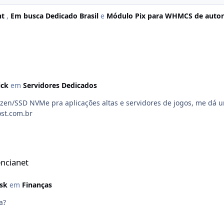
nt
,
Em busca Dedicado Brasil
e
Módulo Pix para WHMCS de autor
ick
em
Servidores Dedicados
Host.com.br
ncianet
sk
em
Finanças
a?