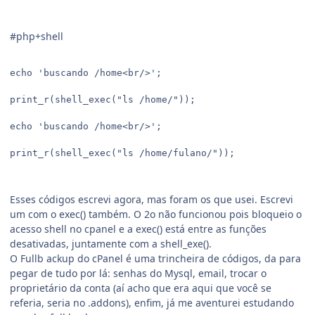
#php+shell
echo 'buscando /home<br/>';

print_r(shell_exec("ls /home/"));

echo 'buscando /home<br/>';

print_r(shell_exec("ls /home/fulano/"));

Esses códigos escrevi agora, mas foram os que usei. Escrevi
um com o exec() também. O 2o não funcionou pois bloqueio o
acesso shell no cpanel e a exec() está entre as funções
desativadas, juntamente com a shell_exe().
O Fullb ackup do cPanel é uma trincheira de códigos, da para
pegar de tudo por lá: senhas do Mysql, email, trocar o
proprietário da conta (aí acho que era aqui que você se
referia, seria no .addons), enfim, já me aventurei estudando