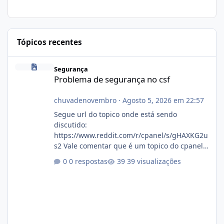
Tópicos recentes
Problema de segurança no csf
Segurança
Problema de segurança no csf
chuvadenovembro
·
Agosto 5, 2026 em 22:57
Segue url do topico onde está sendo
discutido:
https://www.reddit.com/r/cpanel/s/gHAXKG2u
s2 Vale comentar que é um topico do cpanel...
Não sei como ta a pegada no da.
0 respostas
39 visualizações