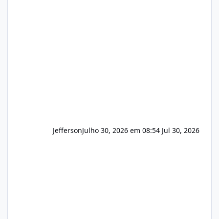
apresentar uma proposta justa, transparente
e com total sigilo durante todo o processo. O
que buscamos Estamos interessados
principalmente em: Carteiras de clientes de
Hospedagem
Jefferson
Julho 30, 2026 em 08:54
Jul 30, 2026