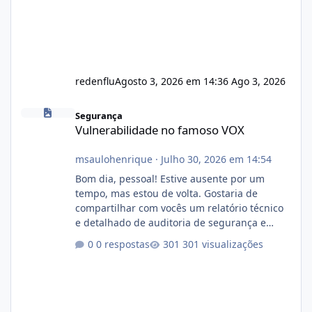
redenflu
Agosto 3, 2026 em 14:36
Ago 3, 2026
Vulnerabilidade no famoso VOX
Segurança
Vulnerabilidade no famoso VOX
msaulohenrique
·
Julho 30, 2026 em 14:54
Bom dia, pessoal! Estive ausente por um
tempo, mas estou de volta. Gostaria de
compartilhar com vocês um relatório técnico
e detalhado de auditoria de segurança e
conformidade referente ao VOXPANEL (versão
0 respostas
301 visualizações
atualmente em circulação e comercialização
no mercado). 1. Análise de Integridade dos
Arquivos Arquivo Tamanho Conteúdo
Identificado Integridade video.zip 623.85 MB
Painel de streaming de vídeo, binários