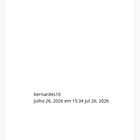
gerenciamento de servidores de jogos, VPS e
hospedagem cPanel. Fico no aguardo do
feedback de vocês. TMJ! 🚀 Aceito críticas
construtivas!
bernardes10
Julho 26, 2026 em 15:34
Jul 26, 2026