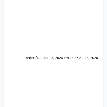
do instalador agora com filtros para ajudar o
usuário. Ajuste no valor de renovação de
registro de domínio Ajuste assinatura n
redenflu
Agosto 3, 2026 em 14:36
Ago 3, 2026