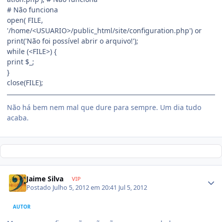
# Não funciona
open( FILE,
'/home/<USUARIO>/public_html/site/configuration.php') or
print('Não foi possível abrir o arquivo!');
while (<FILE>) {
print $_;
}
close(FILE);
Não há bem nem mal que dure para sempre. Um dia tudo
acaba.
Jaime Silva
VIP
Postado
Julho 5, 2012 em 20:41
Jul 5, 2012
AUTOR