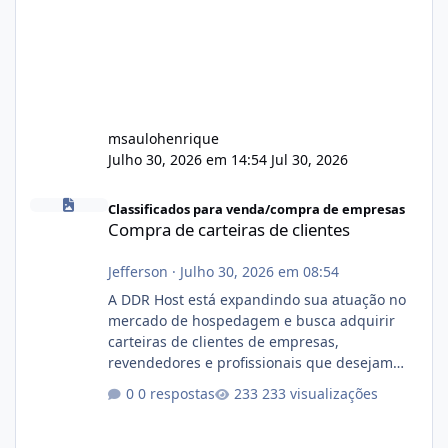
msaulohenrique
Julho 30, 2026 em 14:54
Jul 30, 2026
Compra de carteiras de clientes
Classificados para venda/compra de empresas
Compra de carteiras de clientes
Jefferson
·
Julho 30, 2026 em 08:54
A DDR Host está expandindo sua atuação no
mercado de hospedagem e busca adquirir
carteiras de clientes de empresas,
revendedores e profissionais que desejam
encerrar suas atividades ou reduzir sua
0 respostas
233 visualizações
operação. Se você possui clientes ativos de
hospedagem de sites, hospedagem revenda
(cPanel, DirectAdmin ou Plesk), podemos