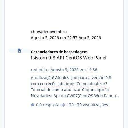
chuvadenovembro
Agosto 5, 2026 em 22:57
Ago 5, 2026
Isistem 9.8 API CentOS Web Panel
Gerenciadores de hospedagem
Isistem 9.8 API CentOS Web Panel
redenflu
·
Agosto 3, 2026 em 14:36
Atualização! Atualização para a versão 9.8
com correções de bugs Como atualizar?
Tutorial de como atualizar Clique aqui 🚀
Novidades: Api do CWP7(CentOS Web Panel)
Link publico para consulta de sub.dominio
0 respostas
170 visualizações
autorizado a usasr o isistem:
https://isistem.com.br/check-license/ Editor
de texto Html para e-mails enviados pelo
sistema 🛠️ Correções: Ajuste no memory limit