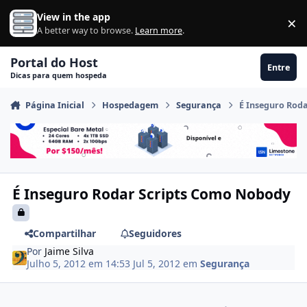
Ir para conteúdo
View in the app
×
Di
A better way to browse.
Learn more
.
Portal do Host
Entre
Dicas para quem hospeda
Página Inicial
Hospedagem
Segurança
É Inseguro Rod
É Inseguro Rodar Scripts Como Nobody
Compartilhar
Seguidores
Por
Jaime Silva
Julho 5, 2012 em 14:53
Jul 5, 2012
em
Segurança