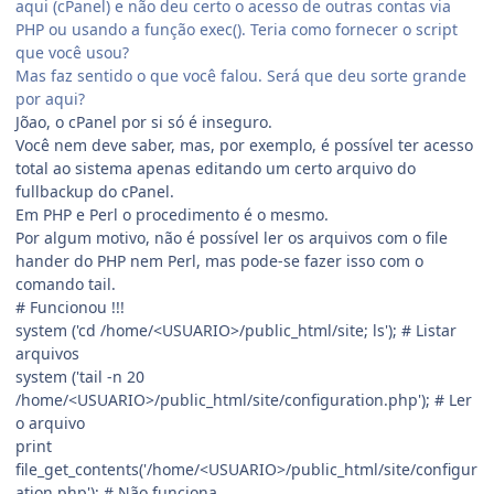
aqui (cPanel) e não deu certo o acesso de outras contas via
PHP ou usando a função exec(). Teria como fornecer o script
que você usou?
Mas faz sentido o que você falou. Será que deu sorte grande
por aqui?
Jõao, o cPanel por si só é inseguro.
Você nem deve saber, mas, por exemplo, é possível ter acesso
total ao sistema apenas editando um certo arquivo do
fullbackup do cPanel.
Em PHP e Perl o procedimento é o mesmo.
Por algum motivo, não é possível ler os arquivos com o file
hander do PHP nem Perl, mas pode-se fazer isso com o
comando tail.
# Funcionou !!!
system ('cd /home/<USUARIO>/public_html/site; ls'); # Listar
arquivos
system ('tail -n 20
/home/<USUARIO>/public_html/site/configuration.php'); # Ler
o arquivo
print
file_get_contents('/home/<USUARIO>/public_html/site/configur
ation.php'); # Não funciona