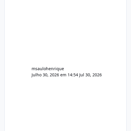
Wowza, FFmpeg e scripts AlmaLinux Íntegro
audio.zip 507.08 MB Painel PHP de áudio,
AutoDJ,
msaulohenrique
Julho 30, 2026 em 14:54
Jul 30, 2026