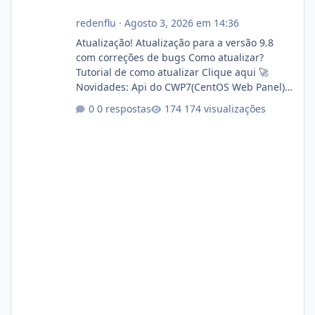
redenflu
·
Agosto 3, 2026 em 14:36
Atualização! Atualização para a versão 9.8
com correções de bugs Como atualizar?
Tutorial de como atualizar Clique aqui 🚀
Novidades: Api do CWP7(CentOS Web Panel)
Link publico para consulta de sub.dominio
0 respostas
174 visualizações
autorizado a usasr o isistem:
https://isistem.com.br/check-license/ Editor
de texto Html para e-mails enviados pelo
sistema 🛠️ Correções: Ajuste no memory limit
do instalador agora com filtros para ajudar o
usuário. Ajuste no valor de renovação de
registro de domínio Ajuste assinatura n