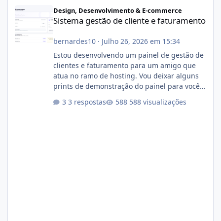
Sistema gestão de cliente e faturamento
Design, Desenvolvimento & E-commerce
Sistema gestão de cliente e faturamento
bernardes10
·
Julho 26, 2026 em 15:34
Estou desenvolvendo um painel de gestão de
clientes e faturamento para um amigo que
atua no ramo de hosting. Vou deixar alguns
prints de demonstração do painel para vocês
darem a opinião de vocês. O sistema já está
3 respostas
588 visualizações
com cerca de 80% concluído e conta com
gerenciamento de servidores de jogos, VPS e
hospedagem cPanel. Fico no aguardo do
feedback de vocês. TMJ! 🚀 Aceito críticas
construtivas!