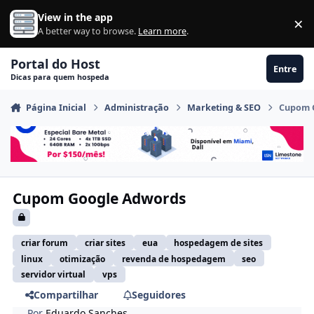
Ir para conteúdo
View in the app
×
Di
A better way to browse.
Learn more
.
Portal do Host
Entre
Dicas para quem hospeda
Página Inicial
Administração
Marketing & SEO
Cupom 
Cupom Google Adwords
criar forum
criar sites
eua
hospedagem de sites
linux
otimização
revenda de hospedagem
seo
servidor virtual
vps
Compartilhar
Seguidores
Por
Eduardo Sanches