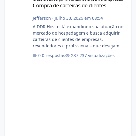
Compra de carteiras de clientes
Jefferson
·
Julho 30, 2026 em 08:54
A DDR Host está expandindo sua atuação no
mercado de hospedagem e busca adquirir
carteiras de clientes de empresas,
revendedores e profissionais que desejam
encerrar suas atividades ou reduzir sua
0 respostas
237 visualizações
operação. Se você possui clientes ativos de
hospedagem de sites, hospedagem revenda
(cPanel, DirectAdmin ou Plesk), podemos
apresentar uma proposta justa, transparente
e com total sigilo durante todo o processo. O
que buscamos Estamos interessados
principalmente em: Carteiras de clientes de
Hospedagem