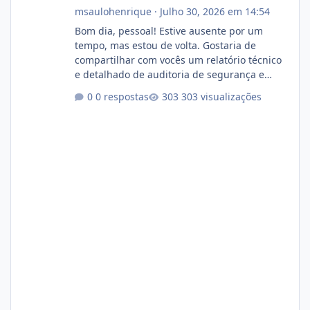
msaulohenrique
·
Julho 30, 2026 em 14:54
Bom dia, pessoal! Estive ausente por um
tempo, mas estou de volta. Gostaria de
compartilhar com vocês um relatório técnico
e detalhado de auditoria de segurança e
conformidade referente ao VOXPANEL (versão
0 respostas
303 visualizações
atualmente em circulação e comercialização
no mercado). 1. Análise de Integridade dos
Arquivos Arquivo Tamanho Conteúdo
Identificado Integridade video.zip 623.85 MB
Painel de streaming de vídeo, binários
Wowza, FFmpeg e scripts AlmaLinux Íntegro
audio.zip 507.08 MB Painel PHP de áudio,
AutoDJ,