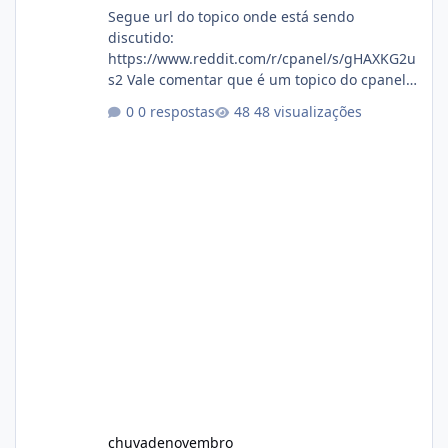
Segue url do topico onde está sendo
discutido:
https://www.reddit.com/r/cpanel/s/gHAXKG2u
s2 Vale comentar que é um topico do cpanel...
Não sei como ta a pegada no da.
0 respostas
48 visualizações
chuvadenovembro