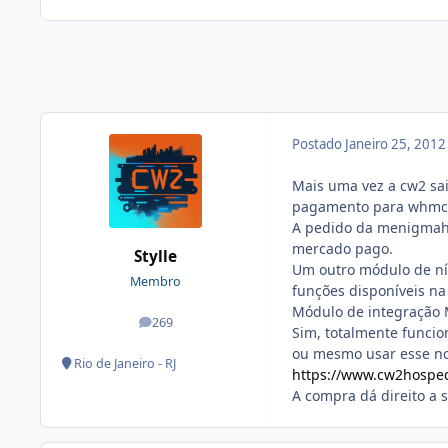
Postado
Janeiro 25, 201
Mais uma vez a cw2 sa
pagamento para whmc
A pedido da menigmaho
mercado pago.
Stylle
Um outro módulo de nív
Membro
funções disponíveis n
Módulo de integração
269
posts
Sim, totalmente funcio
ou mesmo usar esse n
Rio de Janeiro - RJ
https://www.cw2hospe
A compra dá direito a 