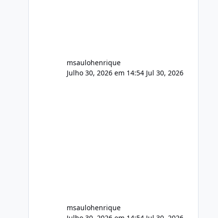
FFmpeg e scripts AlmaLinux Íntegro
audio.zip 507.08 MB Painel PHP de
áudio, AutoDJ,
msaulohenrique
Julho 30, 2026 em 14:54
Jul 30, 2026
msaulohenrique
Julho 30, 2026 em 14:54
Jul 30, 2026