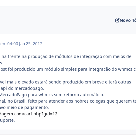
Novo T
2 em 04:00
Jan 25, 2012
i na frente na produção de módulos de integração com meios de
s
st foi produzido um módulo simples para integração do whmcs 
el mais elevado estará sendo produzido em breve e terá outras
a api do mercadopago.
 MercadoPago para whmcs sem retorno automático.
nal, no Brasil, feito para atender aos nobres colegas que querem t
ovo meio de pagamento.
dagem.com/cart.php?gid=12
suporte.