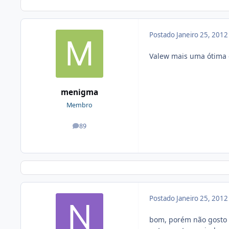
Postado
Janeiro 25, 201
Valew mais uma ótima 
menigma
Membro
89
posts
Postado
Janeiro 25, 201
bom, porém não gosto 