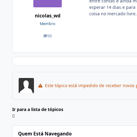
entre contas e ainda m
esperar 14 dias e para
coisa no mercado livre
nicolas_wd
Membro
50
posts
Este tópico está impedido de receber novos 
Ir para a lista de tópicos
Quem Está Navegando