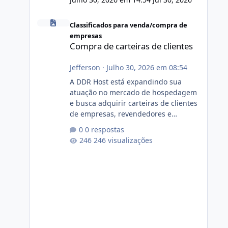
Compra de carteiras de clientes
Classificados para venda/compra de
empresas
Compra de carteiras de clientes
Jefferson
·
Julho 30, 2026 em 08:54
A DDR Host está expandindo sua
atuação no mercado de hospedagem
e busca adquirir carteiras de clientes
de empresas, revendedores e
profissionais que desejam encerrar
0 respostas
suas atividades ou reduzir sua
246 visualizações
operação. Se você possui clientes
ativos de hospedagem de sites,
hospedagem revenda (cPanel,
DirectAdmin ou Plesk), podemos
apresentar uma proposta justa,
transparente e com total sigilo
durante todo o processo. O que
buscamos Estamos interessados