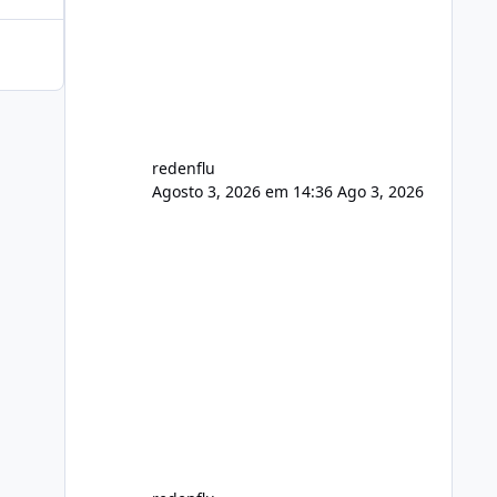
usuário. Ajuste no valor de renovação
de registro de domínio Ajuste
assinatura n
redenflu
Agosto 3, 2026 em 14:36
Ago 3, 2026