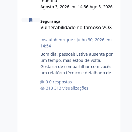
redenflu
Agosto 3, 2026 em 14:36
Ago 3, 2026
Vulnerabilidade no famoso VOX
Segurança
Vulnerabilidade no famoso VOX
msaulohenrique
·
Julho 30, 2026 em
14:54
Bom dia, pessoal! Estive ausente por
um tempo, mas estou de volta.
Gostaria de compartilhar com vocês
um relatório técnico e detalhado de
auditoria de segurança e
0 respostas
conformidade referente
313 visualizações
ao VOXPANEL (versão atualmente em
circulação e comercialização no
mercado). 1. Análise de Integridade
dos Arquivos Arquivo Tamanho
Conteúdo Identificado Integridade
video.zip 623.85 MB Painel de
streaming de vídeo, binários Wowza,