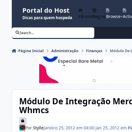
Ir para conteúdo
Portal do Host
Fóruns
Regras
Browse
Activ
Dicas para quem hospeda
Search...
Página Inicial
Administração
Finanças
Módulo De 
Módulo De Integração Mer
Whmcs
Por
Stylle
Janeiro 25, 2012 em 04:00
Jan 25, 2012
em
F