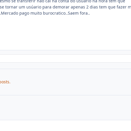
esmo se transferir não cai na conta do usúario na hora tem que
 se tornar um usúario para demorar apenas 2 dias tem que fazer m
..Mercado pago muito burocratico..Saem fora..
posts.