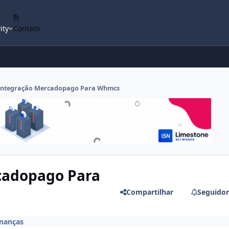
ity
Contato
Integração Mercadopago Para Whmcs
cadopago Para
Compartilhar
Seguidor
inanças