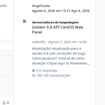
uita
AngelCosta
Agosto 6, 2026 em 13:21
Ago 6, 2026
Isistem 9.8 API CentOS Web Panel
Gerenciadores de hospedagem
Isistem 9.8 API CentOS Web
Panel
redenflu
·
Agosto 3, 2026 em 14:36
Atualização! Atualização para a
versão 9.8 com correções de bugs
Como atualizar? Tutorial de como
atualizar Clique aqui 🚀 Novidades:
Api do CWP7(CentOS Web Panel) Link
0 respostas
publico para consulta de sub.dominio
180 visualizações
autorizado a usasr o isistem:
https://isistem.com.br/check-license/
Editor de texto Html para e-mails
enviados pelo sistema 🛠️ Correções:
Ajuste no memory limit do instalador
agora com filtros para ajudar o
0