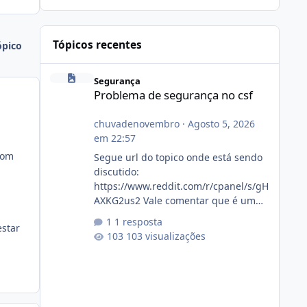
Tópicos recentes
ópico
Problema de segurança no csf
Segurança
Problema de segurança no csf
chuvadenovembro
·
Agosto 5, 2026
em 22:57
com
Segue url do topico onde está sendo
discutido:
https://www.reddit.com/r/cpanel/s/gH
AXKG2us2 Vale comentar que é um
topico do cpanel... Não sei como ta a
1 resposta
estar
pegada no da.
103 visualizações