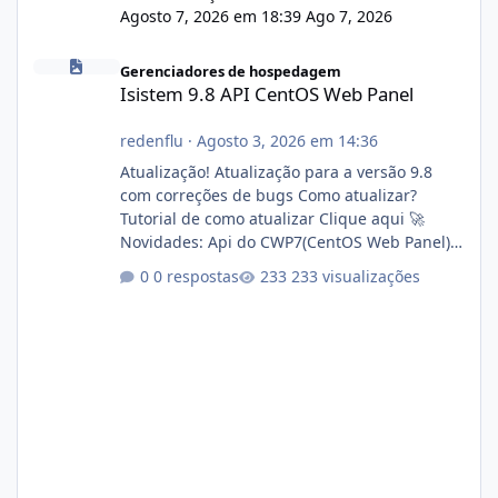
Agosto 7, 2026 em 18:39
Ago 7, 2026
Isistem 9.8 API CentOS Web Panel
Gerenciadores de hospedagem
Isistem 9.8 API CentOS Web Panel
redenflu
·
Agosto 3, 2026 em 14:36
Atualização! Atualização para a versão 9.8
com correções de bugs Como atualizar?
Tutorial de como atualizar Clique aqui 🚀
Novidades: Api do CWP7(CentOS Web Panel)
Link publico para consulta de sub.dominio
0 respostas
233 visualizações
autorizado a usasr o isistem:
https://isistem.com.br/check-license/ Editor
de texto Html para e-mails enviados pelo
sistema 🛠️ Correções: Ajuste no memory limit
do instalador agora com filtros para ajudar o
usuário. Ajuste no valor de renovação de
registro de domínio Ajuste assinatura n