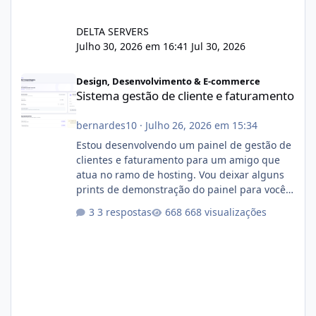
DELTA SERVERS
Julho 30, 2026 em 16:41
Jul 30, 2026
Sistema gestão de cliente e faturamento
Design, Desenvolvimento & E-commerce
Sistema gestão de cliente e faturamento
bernardes10
·
Julho 26, 2026 em 15:34
Estou desenvolvendo um painel de gestão de
clientes e faturamento para um amigo que
atua no ramo de hosting. Vou deixar alguns
prints de demonstração do painel para vocês
darem a opinião de vocês. O sistema já está
3 respostas
668 visualizações
com cerca de 80% concluído e conta com
gerenciamento de servidores de jogos, VPS e
hospedagem cPanel. Fico no aguardo do
feedback de vocês. TMJ! 🚀 Aceito críticas
construtivas!