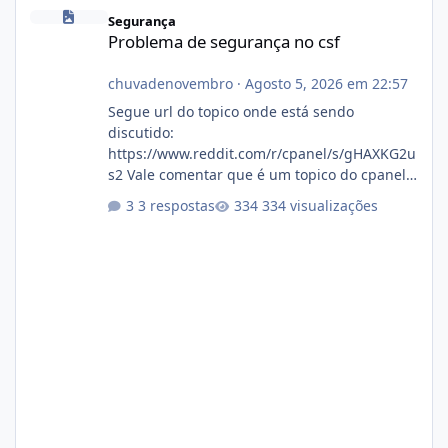
Problema de segurança no csf
Segurança
Problema de segurança no csf
chuvadenovembro
·
Agosto 5, 2026 em 22:57
Segue url do topico onde está sendo
discutido:
https://www.reddit.com/r/cpanel/s/gHAXKG2u
s2 Vale comentar que é um topico do cpanel...
Não sei como ta a pegada no da.
3 respostas
334 visualizações