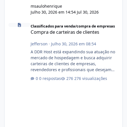
msaulohenrique
Julho 30, 2026 em 14:54
Jul 30, 2026
Compra de carteiras de clientes
Classificados para venda/compra de empresas
Compra de carteiras de clientes
Jefferson
·
Julho 30, 2026 em 08:54
A DDR Host está expandindo sua atuação no
mercado de hospedagem e busca adquirir
carteiras de clientes de empresas,
revendedores e profissionais que desejam
encerrar suas atividades ou reduzir sua
0 respostas
276 visualizações
operação. Se você possui clientes ativos de
hospedagem de sites, hospedagem revenda
(cPanel, DirectAdmin ou Plesk), podemos
apresentar uma proposta justa, transparente
e com total sigilo durante todo o processo. O
que buscamos Estamos interessados
principalmente em: Carteiras de clientes de
Hospedagem