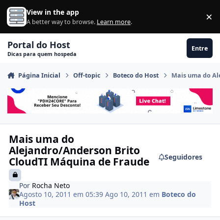
Ir para conteúdo
View in the app
×
Di
A better way to browse.
Learn more
.
Portal do Host
Entre
Dicas para quem hospeda
Página Inicial
Off-topic
Boteco do Host
Mais uma do Al
Mais uma do
Alejandro/Anderson Brito
Seguidores
CloudTI Máquina de Fraude
Por
Rocha Neto
Agosto 10, 2011 em 05:39
Ago 10, 2011
em
Boteco do
Host