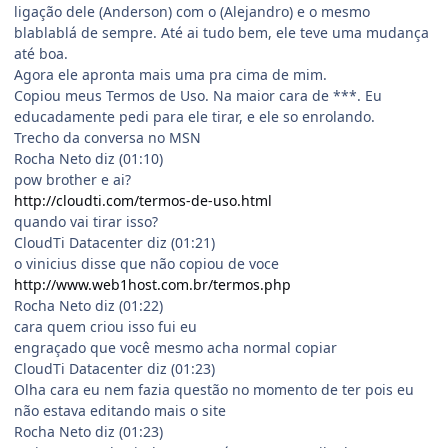
ligação dele (Anderson) com o (Alejandro) e o mesmo
blablablá de sempre. Até ai tudo bem, ele teve uma mudança
até boa.
Agora ele apronta mais uma pra cima de mim.
Copiou meus Termos de Uso. Na maior cara de ***. Eu
educadamente pedi para ele tirar, e ele so enrolando.
Trecho da conversa no MSN
Rocha Neto diz (01:10)
pow brother e ai?
http://cloudti.com/termos-de-uso.html
quando vai tirar isso?
CloudTi Datacenter diz (01:21)
o vinicius disse que não copiou de voce
http://www.web1host.com.br/termos.php
Rocha Neto diz (01:22)
cara quem criou isso fui eu
engraçado que você mesmo acha normal copiar
CloudTi Datacenter diz (01:23)
Olha cara eu nem fazia questão no momento de ter pois eu
não estava editando mais o site
Rocha Neto diz (01:23)