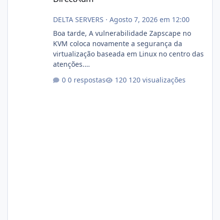
DELTA SERVERS
·
Agosto 7, 2026 em 12:00
Boa tarde, A vulnerabilidade Zapscape no
KVM coloca novamente a segurança da
virtualização baseada em Linux no centro das
atenções.
https://cloudlinux.statuspage.io/incidents/dlr
0 respostas
120 visualizações
xjx23zz5f Criamos uma breve explicação:
https://www.deltaservers.com.br/blog/zapsca
pe-cve-2026-64561/