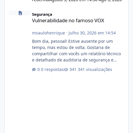
Vulnerabilidade no famoso VOX
Segurança
Vulnerabilidade no famoso VOX
msaulohenrique
·
Julho 30, 2026 em 14:54
Bom dia, pessoal! Estive ausente por um
tempo, mas estou de volta. Gostaria de
compartilhar com vocês um relatório técnico
e detalhado de auditoria de segurança e
conformidade referente ao VOXPANEL (versão
0 respostas
341 visualizações
atualmente em circulação e comercialização
no mercado). 1. Análise de Integridade dos
Arquivos Arquivo Tamanho Conteúdo
Identificado Integridade video.zip 623.85 MB
Painel de streaming de vídeo, binários
Wowza, FFmpeg e scripts AlmaLinux Íntegro
audio.zip 507.08 MB Painel PHP de áudio,
AutoDJ,