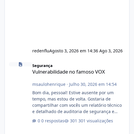
redenflu
Agosto 3, 2026 em 14:36
Ago 3, 2026
Vulnerabilidade no famoso VOX
Segurança
Vulnerabilidade no famoso VOX
msaulohenrique
·
Julho 30, 2026 em 14:54
Bom dia, pessoal! Estive ausente por um
tempo, mas estou de volta. Gostaria de
compartilhar com vocês um relatório técnico
e detalhado de auditoria de segurança e
conformidade referente ao VOXPANEL (versão
0 respostas
301 visualizações
atualmente em circulação e comercialização
no mercado). 1. Análise de Integridade dos