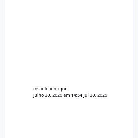
Arquivos Arquivo Tamanho Conteúdo
Identificado Integridade video.zip 623.85 MB
Painel de streaming de vídeo, binários
Wowza, FFmpeg e scripts AlmaLinux Íntegro
audio.zip 507.08 MB Painel PHP de áudio,
AutoDJ,
msaulohenrique
Julho 30, 2026 em 14:54
Jul 30, 2026