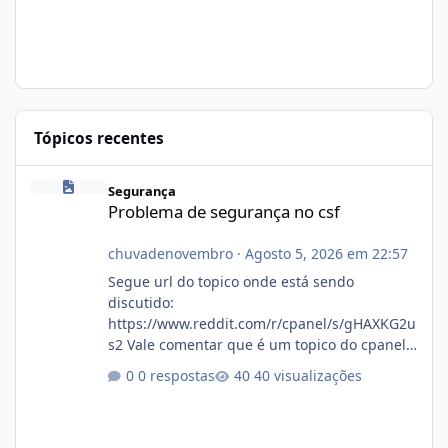
Tópicos recentes
Problema de segurança no csf
Segurança
Problema de segurança no csf
chuvadenovembro
·
Agosto 5, 2026 em 22:57
Segue url do topico onde está sendo
discutido:
https://www.reddit.com/r/cpanel/s/gHAXKG2u
s2 Vale comentar que é um topico do cpanel...
Não sei como ta a pegada no da.
0 respostas
40 visualizações