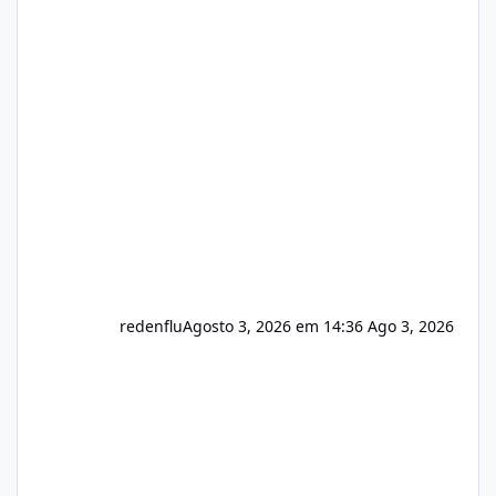
https://isistem.com.br/check-license/ Editor
de texto Html para e-mails enviados pelo
sistema 🛠️ Correções: Ajuste no memory limit
do instalador agora com filtros para ajudar o
usuário. Ajuste no valor de renovação de
registro de domínio Ajuste assinatura n
redenflu
Agosto 3, 2026 em 14:36
Ago 3, 2026