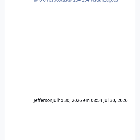
operação. Se você possui clientes ativos de
hospedagem de sites, hospedagem revenda
(cPanel, DirectAdmin ou Plesk), podemos
apresentar uma proposta justa, transparente
e com total sigilo durante todo o processo. O
que buscamos Estamos interessados
principalmente em: Carteiras de clientes de
Hospedagem
Jefferson
Julho 30, 2026 em 08:54
Jul 30, 2026