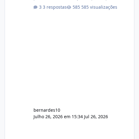
darem a opinião de vocês. O sistema já está
3 respostas
585 visualizações
com cerca de 80% concluído e conta com
gerenciamento de servidores de jogos, VPS e
hospedagem cPanel. Fico no aguardo do
feedback de vocês. TMJ! 🚀 Aceito críticas
construtivas!
bernardes10
Julho 26, 2026 em 15:34
Jul 26, 2026