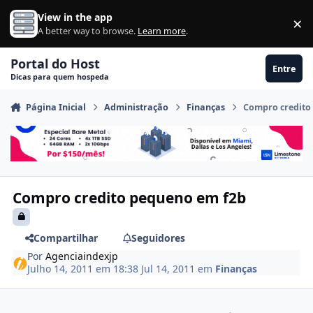
Ir para conteúdo
View in the app
×
Di
A better way to browse.
Learn more
.
Portal do Host
Entre
Dicas para quem hospeda
Página Inicial
Administração
Finanças
Compro credito
Compro credito pequeno em f2b
Compartilhar
Seguidores
Por
Agenciaindexjp
Julho 14, 2011 em 18:38
Jul 14, 2011
em
Finanças