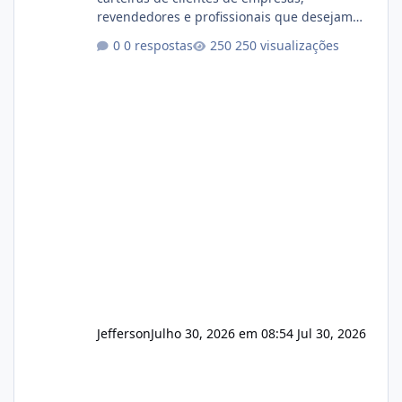
revendedores e profissionais que desejam
encerrar suas atividades ou reduzir sua
0 respostas
250 visualizações
operação. Se você possui clientes ativos de
hospedagem de sites, hospedagem revenda
(cPanel, DirectAdmin ou Plesk), podemos
apresentar uma proposta justa, transparente
e com total sigilo durante todo o processo. O
que buscamos Estamos interessados
principalmente em: Carteiras de clientes de
Hospedagem
Jefferson
Julho 30, 2026 em 08:54
Jul 30, 2026