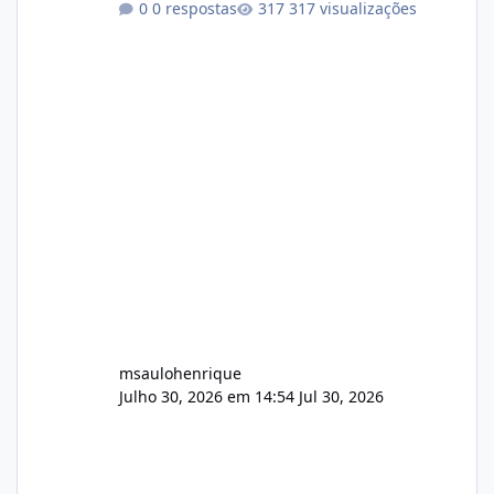
0 respostas
317 visualizações
atualmente em circulação e comercialização
no mercado). 1. Análise de Integridade dos
Arquivos Arquivo Tamanho Conteúdo
Identificado Integridade video.zip 623.85 MB
Painel de streaming de vídeo, binários
Wowza, FFmpeg e scripts AlmaLinux Íntegro
audio.zip 507.08 MB Painel PHP de áudio,
AutoDJ,
msaulohenrique
Julho 30, 2026 em 14:54
Jul 30, 2026