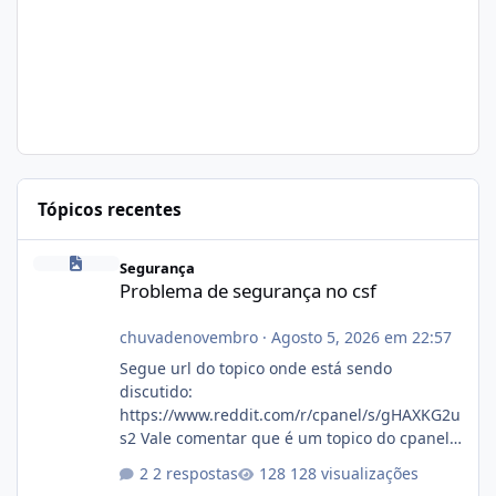
Tópicos recentes
Problema de segurança no csf
Segurança
Problema de segurança no csf
chuvadenovembro
·
Agosto 5, 2026 em 22:57
Segue url do topico onde está sendo
discutido:
https://www.reddit.com/r/cpanel/s/gHAXKG2u
s2 Vale comentar que é um topico do cpanel...
Não sei como ta a pegada no da.
2 respostas
128 visualizações