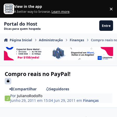
Ir para conteúdo
View in the app
×
Di
A better way to browse.
Learn more
.
Portal do Host
Entre
Dicas para quem hospeda
Página Inicial
Administração
Finanças
Compro reais n
Compro reais no PayPal!
Compartilhar
Seguidores
Por
JulianoRodolfo
Junho 29, 2011 em 15:04
Jun 29, 2011
em
Finanças