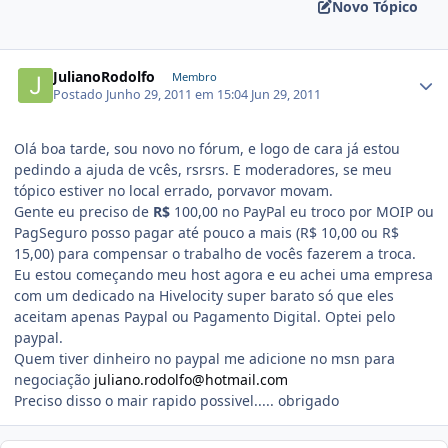
Novo Tópico
JulianoRodolfo
Membro
Postado
Junho 29, 2011 em 15:04
Jun 29, 2011
Olá boa tarde, sou novo no fórum, e logo de cara já estou
pedindo a ajuda de vcês, rsrsrs. E moderadores, se meu
tópico estiver no local errado, porvavor movam.
Gente eu preciso de
R$
100,00 no PayPal eu troco por MOIP ou
PagSeguro posso pagar até pouco a mais (R$ 10,00 ou R$
15,00) para compensar o trabalho de vocês fazerem a troca.
Eu estou começando meu host agora e eu achei uma empresa
com um dedicado na Hivelocity super barato só que eles
aceitam apenas Paypal ou Pagamento Digital. Optei pelo
paypal.
Quem tiver dinheiro no paypal me adicione no msn para
negociação
juliano.rodolfo@hotmail.com
Preciso disso o mair rapido possivel..... obrigado