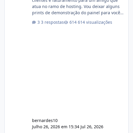
clientes e faturamento para um amigo que
atua no ramo de hosting. Vou deixar alguns
prints de demonstração do painel para vocês
darem a opinião de vocês. O sistema já está
3 respostas
614 visualizações
com cerca de 80% concluído e conta com
gerenciamento de servidores de jogos, VPS e
hospedagem cPanel. Fico no aguardo do
feedback de vocês. TMJ! 🚀 Aceito críticas
construtivas!
bernardes10
Julho 26, 2026 em 15:34
Jul 26, 2026