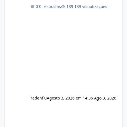
Link publico para consulta de sub.dominio
0 respostas
189 visualizações
autorizado a usasr o isistem:
https://isistem.com.br/check-license/ Editor
de texto Html para e-mails enviados pelo
sistema 🛠️ Correções: Ajuste no memory limit
do instalador agora com filtros para ajudar o
usuário. Ajuste no valor de renovação de
registro de domínio Ajuste assinatura n
redenflu
Agosto 3, 2026 em 14:36
Ago 3, 2026