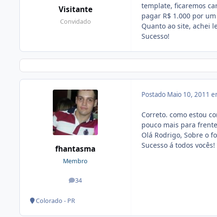
template, ficaremos c
Visitante
pagar R$ 1.000 por um
Convidado
Quanto ao site, achei l
Sucesso!
Postado
Maio 10, 2011 
Correto. como estou com
pouco mais para frente
Olá Rodrigo, Sobre o fo
Sucesso á todos vocês!
fhantasma
Membro
34
posts
Colorado - PR