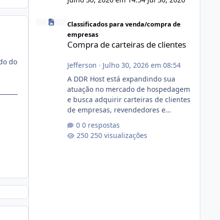
Compra de carteiras de clientes
Classificados para venda/compra de
empresas
Compra de carteiras de clientes
ado do
Jefferson
·
Julho 30, 2026 em 08:54
A DDR Host está expandindo sua
atuação no mercado de hospedagem
e busca adquirir carteiras de clientes
de empresas, revendedores e
profissionais que desejam encerrar
0 respostas
suas atividades ou reduzir sua
250 visualizações
operação. Se você possui clientes
ativos de hospedagem de sites,
hospedagem revenda (cPanel,
DirectAdmin ou Plesk), podemos
apresentar uma proposta justa,
transparente e com total sigilo
durante todo o processo. O que
buscamos Estamos interessados