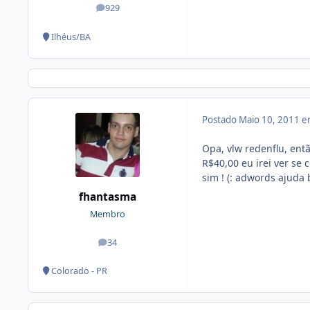
929
posts
Ilhéus/BA
Postado
Maio 10, 2011 
Opa, vlw redenflu, en
R$40,00 eu irei ver se 
sim ! (: adwords ajuda 
fhantasma
Membro
34
posts
Colorado - PR