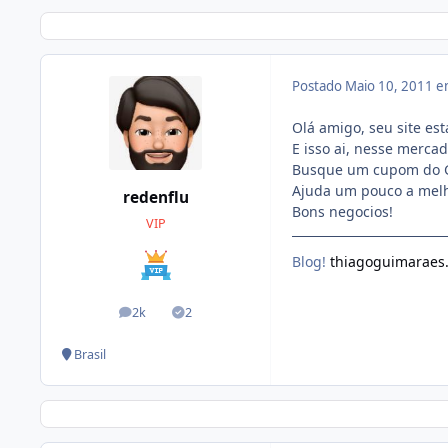
Postado
Maio 10, 2011 
Olá amigo, seu site es
E isso ai, nesse merca
Busque um cupom do G
Ajuda um pouco a melho
redenflu
Bons negocios!
VIP
Blog!
thiagoguimaraes
2k
2
posts
Soluções
Brasil