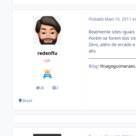
Postado
Maio 10, 2011 
Realmente sites iguais
Porém se forem dos sit
Zero, além de errado e
abs
redenflu
VIP
Blog!
thiagoguimaraes
2k
2
posts
Soluções
Brasil