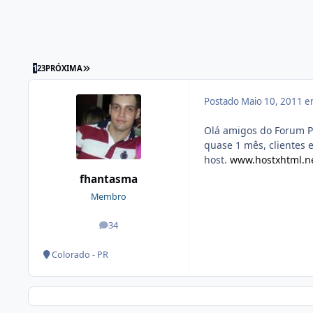
1
2
3
PRÓXIMA
Postado
Maio 10, 2011 
Olá amigos do Forum P
quase 1 mês, clientes 
host.
www.hostxhtml.n
fhantasma
Membro
34
posts
Colorado - PR