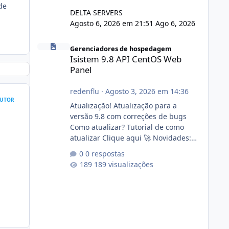
de
DELTA SERVERS
Agosto 6, 2026 em 21:51
Ago 6, 2026
Isistem 9.8 API CentOS Web Panel
Gerenciadores de hospedagem
Isistem 9.8 API CentOS Web
Panel
redenflu
·
Agosto 3, 2026 em 14:36
UTOR
Atualização! Atualização para a
versão 9.8 com correções de bugs
Como atualizar? Tutorial de como
atualizar Clique aqui 🚀 Novidades:
Api do CWP7(CentOS Web Panel) Link
0 respostas
publico para consulta de sub.dominio
189 visualizações
autorizado a usasr o isistem:
https://isistem.com.br/check-license/
Editor de texto Html para e-mails
enviados pelo sistema 🛠️ Correções:
Ajuste no memory limit do instalador
agora com filtros para ajudar o