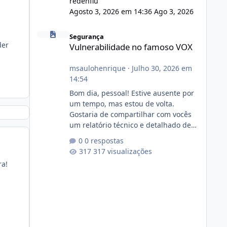
redenflu
Agosto 3, 2026 em 14:36
Ago 3, 2026
Vulnerabilidade no famoso VOX
Segurança
der
Vulnerabilidade no famoso VOX
msaulohenrique
·
Julho 30, 2026 em
14:54
Bom dia, pessoal! Estive ausente por
um tempo, mas estou de volta.
Gostaria de compartilhar com vocês
um relatório técnico e detalhado de
auditoria de segurança e
0 respostas
conformidade referente
317 visualizações
ao VOXPANEL (versão atualmente em
ra!
circulação e comercialização no
mercado). 1. Análise de Integridade
dos Arquivos Arquivo Tamanho
Conteúdo Identificado Integridade
video.zip 623.85 MB Painel de
streaming de vídeo, binários Wowza,