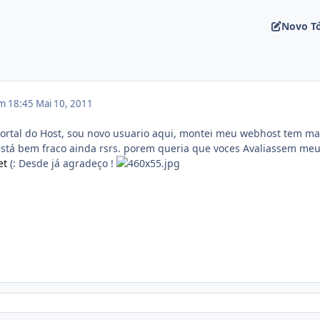
Novo T
em 18:45
Mai 10, 2011
ortal do Host, sou novo usuario aqui, montei meu webhost tem ma
está bem fraco ainda rsrs. porem queria que voces Avaliassem me
et
(: Desde já agradeço !