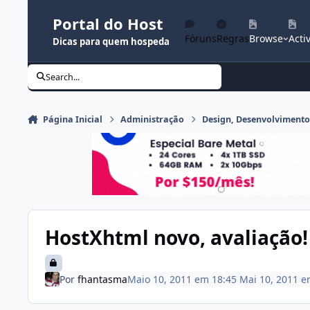
Ir para conteúdo
Portal do Host
Fóruns
Regras
Browse
Activ
Dicas para quem hospeda
Search...
Página Inicial
Administração
Design, Desenvolviment
HostXhtml novo, avaliação!
Por
fhantasma
Maio 10, 2011 em 18:45
Mai 10, 2011
e