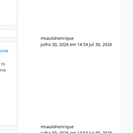
FFmpeg e scripts AlmaLinux Íntegro
audio.zip 507.08 MB Painel PHP de
áudio, AutoDJ,
msaulohenrique
Julho 30, 2026 em 14:54
Jul 30, 2026
UTOR
 os
eve
msaulohenrique
Julho 30, 2026 em 14:54
Jul 30, 2026