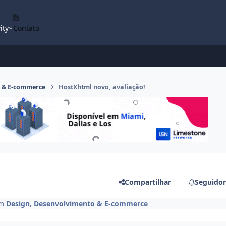
ity
Contato
o & E-commerce
HostXhtml novo, avaliação!
Compartilhar
Seguidor
m
Design, Desenvolvimento & E-commerce