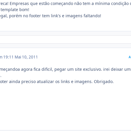
areca! Empresas que estão começando não tem a mínima condição 
 template bom!
egal, porém no footer tem link's e imagens faltando!
em 19:11
Mai 10, 2011
A
eçandoa agora fica dificil, pegar um site exclusivo. irei deixar um
.
oter ainda preciso atualizar os links e imagens. Obrigado.