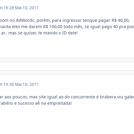
em 19:28
Mai 10, 2011
upom no AdWords, porém, para ingressar tenque pagar R$ 40,00,
anta eles me darem R$ 100,00 todo mês, se igual pago 40 pra po
ar.. mas se quiser, te mando o ID dele!
em 19:30
Mai 10, 2011
 aos poucos, mas site igual ao do concorrente é brabera viu gale
rabéns e sucesso aê na empreitada!