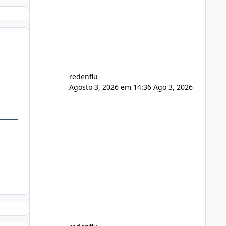
usuário. Ajuste no valor de renovação
de registro de domínio Ajuste
assinatura n
.
redenflu
Agosto 3, 2026 em 14:36
Ago 3, 2026