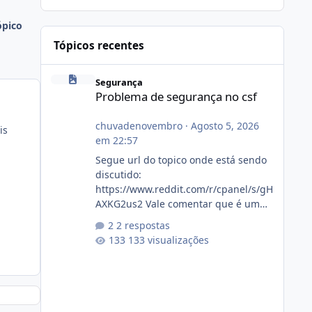
ópico
Tópicos recentes
Problema de segurança no csf
Segurança
Problema de segurança no csf
chuvadenovembro
·
Agosto 5, 2026
is
em 22:57
u
Segue url do topico onde está sendo
discutido:
https://www.reddit.com/r/cpanel/s/gH
AXKG2us2 Vale comentar que é um
topico do cpanel... Não sei como ta a
2 respostas
pegada no da.
133 visualizações