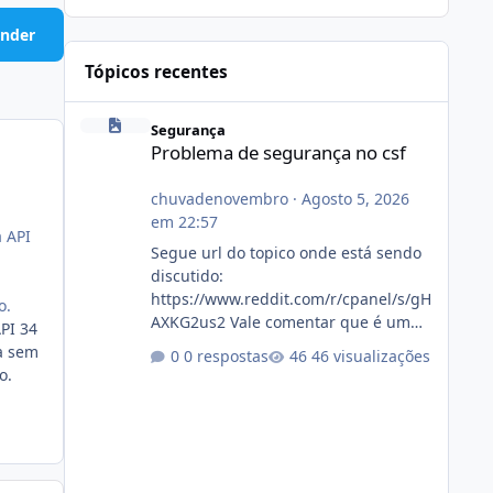
nder
Tópicos recentes
Problema de segurança no csf
Segurança
Problema de segurança no csf
chuvadenovembro
·
Agosto 5, 2026
em 22:57
a API
Segue url do topico onde está sendo
discutido:
https://www.reddit.com/r/cpanel/s/gH
o.
AXKG2us2 Vale comentar que é um
PI 34
topico do cpanel... Não sei como ta a
a sem
0 respostas
46 visualizações
pegada no da.
o.