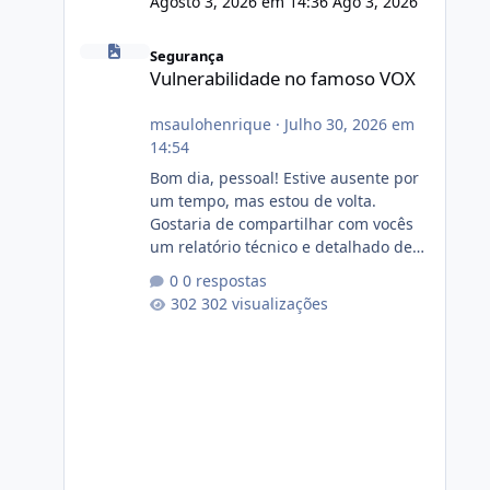
Agosto 3, 2026 em 14:36
Ago 3, 2026
Vulnerabilidade no famoso VOX
Segurança
Vulnerabilidade no famoso VOX
msaulohenrique
·
Julho 30, 2026 em
14:54
Bom dia, pessoal! Estive ausente por
um tempo, mas estou de volta.
Gostaria de compartilhar com vocês
um relatório técnico e detalhado de
auditoria de segurança e
0 respostas
conformidade referente
302 visualizações
ao VOXPANEL (versão atualmente em
circulação e comercialização no
mercado). 1. Análise de Integridade
dos Arquivos Arquivo Tamanho
Conteúdo Identificado Integridade
video.zip 623.85 MB Painel de
streaming de vídeo, binários Wowza,
FFmpeg e scripts AlmaLinux Íntegro