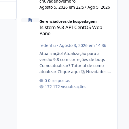
chuvadenovembro
Agosto 5, 2026 em 22:57
Ago 5, 2026
Isistem 9.8 API CentOS Web Panel
Gerenciadores de hospedagem
Isistem 9.8 API CentOS Web
Panel
redenflu
·
Agosto 3, 2026 em 14:36
Atualização! Atualização para a
versão 9.8 com correções de bugs
Como atualizar? Tutorial de como
atualizar Clique aqui 🚀 Novidades:
Api do CWP7(CentOS Web Panel) Link
0 respostas
publico para consulta de sub.dominio
172 visualizações
autorizado a usasr o isistem:
https://isistem.com.br/check-license/
Editor de texto Html para e-mails
enviados pelo sistema 🛠️ Correções:
Ajuste no memory limit do instalador
agora com filtros para ajudar o
usuário. Ajuste no valor de renovação