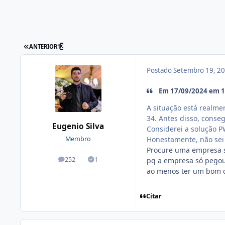
ANTERIOR
1
2
Postado
Setembro 19, 2
Em 17/09/2024 em 1
A situação está realme
34. Antes disso, conse
Eugenio Silva
Considerei a solução P
Honestamente, não sei
Membro
Procure uma empresa se
252
1
pq a empresa só pegou
posts
Soluções
ao menos ter um bom c
Citar