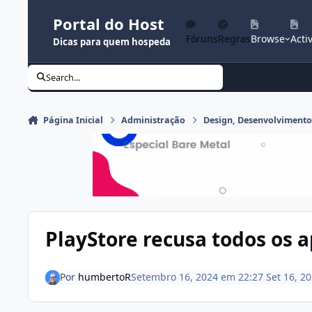
Ir para conteúdo
Portal do Host
Fóruns
Regras
Browse
Activ
Dicas para quem hospeda
Search...
Página Inicial
Administração
Design, Desenvolviment
PlayStore recusa todos os a
Por
humbertoR
Setembro 16, 2024 em 22:27
Set 16, 2