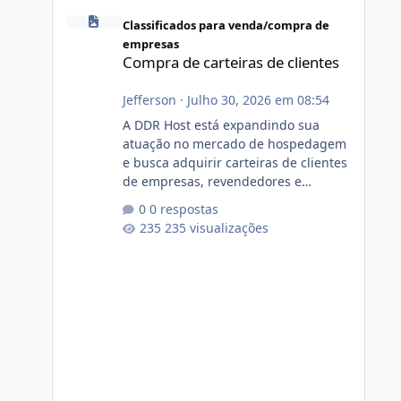
Compra de carteiras de clientes
Classificados para venda/compra de
empresas
Compra de carteiras de clientes
Jefferson
·
Julho 30, 2026 em 08:54
A DDR Host está expandindo sua
atuação no mercado de hospedagem
e busca adquirir carteiras de clientes
de empresas, revendedores e
profissionais que desejam encerrar
0 respostas
suas atividades ou reduzir sua
235 visualizações
operação. Se você possui clientes
ativos de hospedagem de sites,
hospedagem revenda (cPanel,
DirectAdmin ou Plesk), podemos
apresentar uma proposta justa,
transparente e com total sigilo
durante todo o processo. O que
buscamos Estamos interessados
principalmente em: Carteiras de