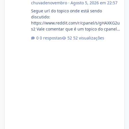
chuvadenovembro
·
Agosto 5, 2026 em 22:57
Segue url do topico onde está sendo
discutido:
https://www.reddit.com/r/cpanel/s/gHAXKG2u
s2 Vale comentar que é um topico do cpanel...
Não sei como ta a pegada no da.
0 respostas
52 visualizações