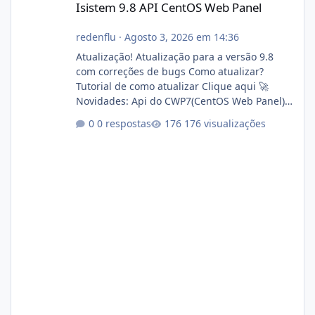
Isistem 9.8 API CentOS Web Panel
redenflu
·
Agosto 3, 2026 em 14:36
Atualização! Atualização para a versão 9.8
com correções de bugs Como atualizar?
Tutorial de como atualizar Clique aqui 🚀
Novidades: Api do CWP7(CentOS Web Panel)
Link publico para consulta de sub.dominio
0 respostas
176 visualizações
autorizado a usasr o isistem:
https://isistem.com.br/check-license/ Editor
de texto Html para e-mails enviados pelo
sistema 🛠️ Correções: Ajuste no memory limit
do instalador agora com filtros para ajudar o
usuário. Ajuste no valor de renovação de
registro de domínio Ajuste assinatura n