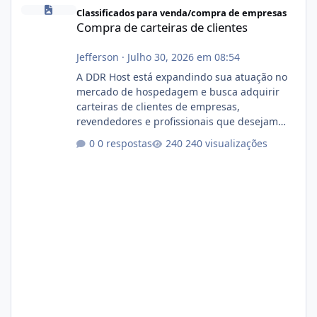
Compra de carteiras de clientes
Classificados para venda/compra de empresas
Compra de carteiras de clientes
Jefferson
·
Julho 30, 2026 em 08:54
A DDR Host está expandindo sua atuação no
mercado de hospedagem e busca adquirir
carteiras de clientes de empresas,
revendedores e profissionais que desejam
encerrar suas atividades ou reduzir sua
0 respostas
240 visualizações
operação. Se você possui clientes ativos de
hospedagem de sites, hospedagem revenda
(cPanel, DirectAdmin ou Plesk), podemos
apresentar uma proposta justa, transparente
e com total sigilo durante todo o processo. O
que buscamos Estamos interessados
principalmente em: Carteiras de clientes de
Hospedagem