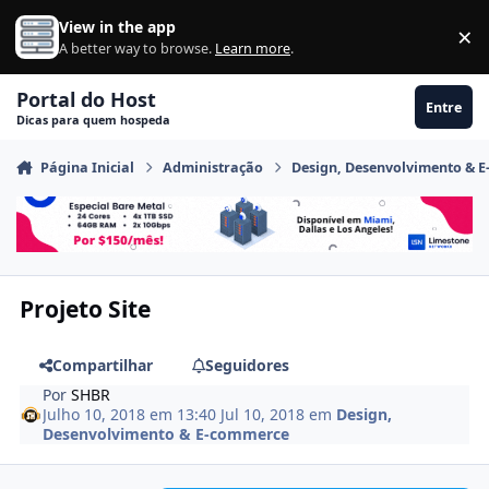
Ir para conteúdo
View in the app
×
Di
A better way to browse.
Learn more
.
Portal do Host
Entre
Dicas para quem hospeda
Página Inicial
Administração
Design, Desenvolvimento & 
Projeto Site
Compartilhar
Seguidores
Por
SHBR
Julho 10, 2018 em 13:40
Jul 10, 2018
em
Design,
Desenvolvimento & E-commerce