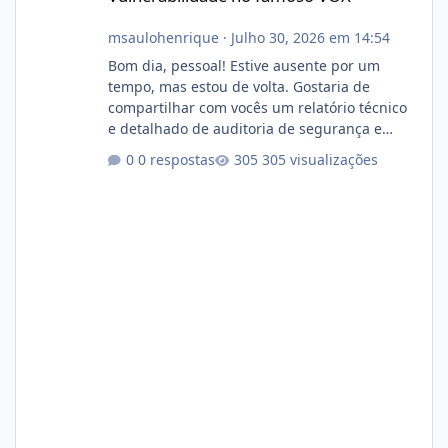
msaulohenrique
·
Julho 30, 2026 em 14:54
Bom dia, pessoal! Estive ausente por um
tempo, mas estou de volta. Gostaria de
compartilhar com vocês um relatório técnico
e detalhado de auditoria de segurança e
conformidade referente ao VOXPANEL (versão
0 respostas
305 visualizações
atualmente em circulação e comercialização
no mercado). 1. Análise de Integridade dos
Arquivos Arquivo Tamanho Conteúdo
Identificado Integridade video.zip 623.85 MB
Painel de streaming de vídeo, binários
Wowza, FFmpeg e scripts AlmaLinux Íntegro
audio.zip 507.08 MB Painel PHP de áudio,
AutoDJ,