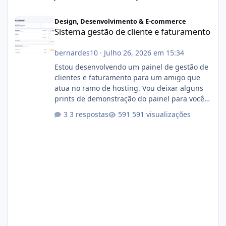
Sistema gestão de cliente e faturamento
Design, Desenvolvimento & E-commerce
Sistema gestão de cliente e faturamento
bernardes10
·
Julho 26, 2026 em 15:34
Estou desenvolvendo um painel de gestão de
clientes e faturamento para um amigo que
atua no ramo de hosting. Vou deixar alguns
prints de demonstração do painel para vocês
darem a opinião de vocês. O sistema já está
3 respostas
591 visualizações
com cerca de 80% concluído e conta com
gerenciamento de servidores de jogos, VPS e
hospedagem cPanel. Fico no aguardo do
feedback de vocês. TMJ! 🚀 Aceito críticas
construtivas!