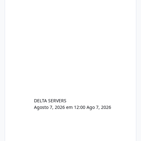
https://www.deltaservers.com.br/blog/zapsca
pe-cve-2026-64561/
DELTA SERVERS
Agosto 7, 2026 em 12:00
Ago 7, 2026