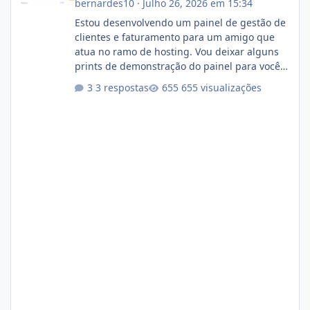
bernardes10
·
Julho 26, 2026 em 15:34
Estou desenvolvendo um painel de gestão de
clientes e faturamento para um amigo que
atua no ramo de hosting. Vou deixar alguns
prints de demonstração do painel para vocês
darem a opinião de vocês. O sistema já está
3 respostas
655 visualizações
com cerca de 80% concluído e conta com
gerenciamento de servidores de jogos, VPS e
hospedagem cPanel. Fico no aguardo do
feedback de vocês. TMJ! 🚀 Aceito críticas
construtivas!