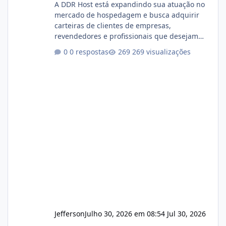
A DDR Host está expandindo sua atuação no
mercado de hospedagem e busca adquirir
carteiras de clientes de empresas,
revendedores e profissionais que desejam
encerrar suas atividades ou reduzir sua
0 respostas
269 visualizações
operação. Se você possui clientes ativos de
hospedagem de sites, hospedagem revenda
(cPanel, DirectAdmin ou Plesk), podemos
apresentar uma proposta justa, transparente
e com total sigilo durante todo o processo. O
que buscamos Estamos interessados
principalmente em: Carteiras de clientes de
Hospedagem
Jefferson
Julho 30, 2026 em 08:54
Jul 30, 2026