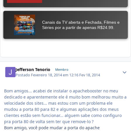
Jefferson Tenorio
Membro
Postado
Fevereiro 18, 2014 em 12:16
Fev 18, 2014
Bom amigos... acabei de instalar o apachebooster no meu
dedicado e aparentemente ele é muito bom melhorou muito a
velocidade dos sites... mas estou com um problema ele
mudou a porta 80 para 82 e algumas aplicações dos meus
clientes estão sem funcionar... alguem sabe como configuro
pra porta 80 de volta sem ter que remove-lo ?
Bom amigo, você pode mudar a porta do apache