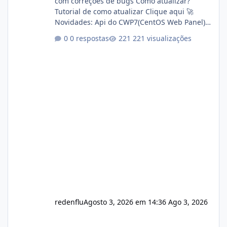
com correções de bugs Como atualizar?
Tutorial de como atualizar Clique aqui 🚀
Novidades: Api do CWP7(CentOS Web Panel)
Link publico para consulta de sub.dominio
0 respostas
221 visualizações
autorizado a usasr o isistem:
https://isistem.com.br/check-license/ Editor
de texto Html para e-mails enviados pelo
sistema 🛠️ Correções: Ajuste no memory limit
do instalador agora com filtros para ajudar o
usuário. Ajuste no valor de renovação de
registro de domínio Ajuste assinatura n
redenflu
Agosto 3, 2026 em 14:36
Ago 3, 2026