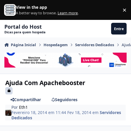
Ir para conteúdo
View in the app
×
Di
A better way to browse.
Learn more
.
Portal do Host
Entre
Dicas para quem hospeda
Página Inicial
Hospedagem
Servidores Dedicados
Ajud
Ajuda Com Apachebooster
Compartilhar
Seguidores
Por
Eth1
Fevereiro 18, 2014 em 11:44
Fev 18, 2014
em
Servidores
Dedicados