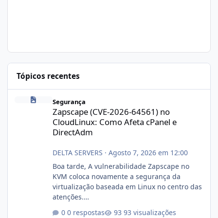
Tópicos recentes
Zapscape (CVE-2026-64561) no CloudLinux: Como Afeta cPanel e
Segurança
Zapscape (CVE-2026-64561) no
CloudLinux: Como Afeta cPanel e
DirectAdm
DELTA SERVERS
·
Agosto 7, 2026 em 12:00
Boa tarde, A vulnerabilidade Zapscape no
KVM coloca novamente a segurança da
virtualização baseada em Linux no centro das
atenções.
https://cloudlinux.statuspage.io/incidents/dlr
0 respostas
93 visualizações
xjx23zz5f Criamos uma breve explicação: