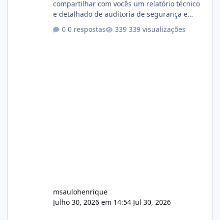
compartilhar com vocês um relatório técnico
e detalhado de auditoria de segurança e
conformidade referente ao VOXPANEL (versão
0 respostas
339 visualizações
atualmente em circulação e comercialização
no mercado). 1. Análise de Integridade dos
Arquivos Arquivo Tamanho Conteúdo
Identificado Integridade video.zip 623.85 MB
Painel de streaming de vídeo, binários
Wowza, FFmpeg e scripts AlmaLinux Íntegro
audio.zip 507.08 MB Painel PHP de áudio,
AutoDJ,
msaulohenrique
Julho 30, 2026 em 14:54
Jul 30, 2026