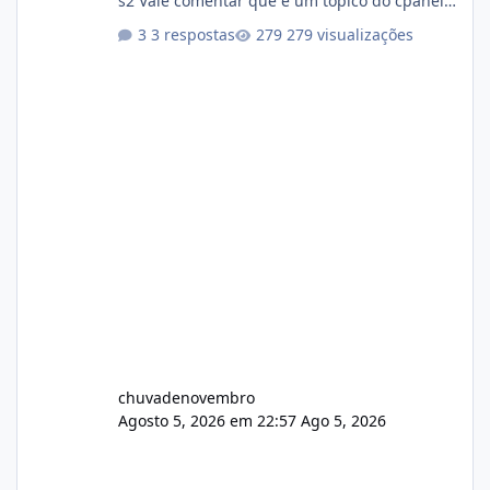
s2 Vale comentar que é um topico do cpanel...
Não sei como ta a pegada no da.
3 respostas
279 visualizações
chuvadenovembro
Agosto 5, 2026 em 22:57
Ago 5, 2026