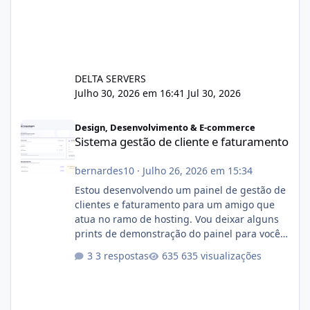
DELTA SERVERS
Julho 30, 2026 em 16:41
Jul 30, 2026
Sistema gestão de cliente e faturamento
Design, Desenvolvimento & E-commerce
Sistema gestão de cliente e faturamento
bernardes10
·
Julho 26, 2026 em 15:34
Estou desenvolvendo um painel de gestão de
clientes e faturamento para um amigo que
atua no ramo de hosting. Vou deixar alguns
prints de demonstração do painel para vocês
darem a opinião de vocês. O sistema já está
3 respostas
635 visualizações
com cerca de 80% concluído e conta com
gerenciamento de servidores de jogos, VPS e
hospedagem cPanel. Fico no aguardo do
feedback de vocês. TMJ! 🚀 Aceito críticas