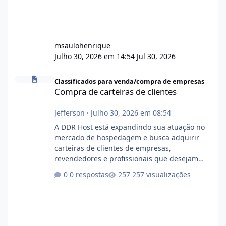
msaulohenrique
Julho 30, 2026 em 14:54
Jul 30, 2026
Compra de carteiras de clientes
Classificados para venda/compra de empresas
Compra de carteiras de clientes
Jefferson
·
Julho 30, 2026 em 08:54
A DDR Host está expandindo sua atuação no
mercado de hospedagem e busca adquirir
carteiras de clientes de empresas,
revendedores e profissionais que desejam
encerrar suas atividades ou reduzir sua
0 respostas
257 visualizações
operação. Se você possui clientes ativos de
hospedagem de sites, hospedagem revenda
(cPanel, DirectAdmin ou Plesk), podemos
apresentar uma proposta justa, transparente
e com total sigilo durante todo o processo. O