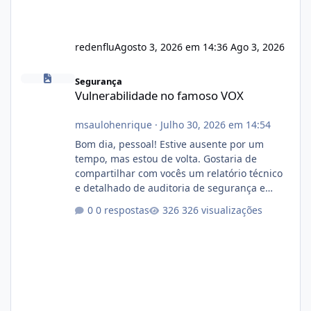
redenflu
Agosto 3, 2026 em 14:36
Ago 3, 2026
Vulnerabilidade no famoso VOX
Segurança
Vulnerabilidade no famoso VOX
msaulohenrique
·
Julho 30, 2026 em 14:54
Bom dia, pessoal! Estive ausente por um
tempo, mas estou de volta. Gostaria de
compartilhar com vocês um relatório técnico
e detalhado de auditoria de segurança e
conformidade referente ao VOXPANEL (versão
0 respostas
326 visualizações
atualmente em circulação e comercialização
no mercado). 1. Análise de Integridade dos
Arquivos Arquivo Tamanho Conteúdo
Identificado Integridade video.zip 623.85 MB
Painel de streaming de vídeo, binários
Wowza, FFmpeg e scripts AlmaLinux Íntegro
audio.zip 507.08 MB Painel PHP de áudio,