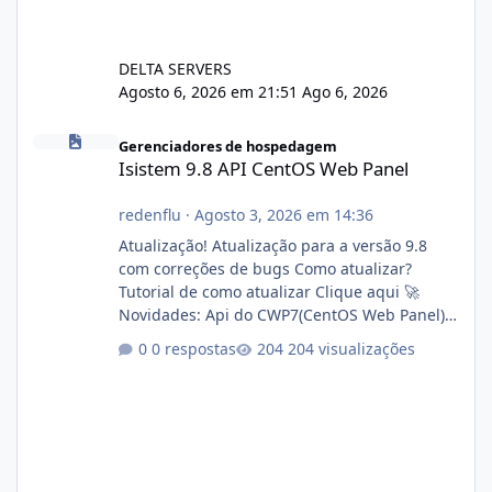
DELTA SERVERS
Agosto 6, 2026 em 21:51
Ago 6, 2026
Isistem 9.8 API CentOS Web Panel
Gerenciadores de hospedagem
Isistem 9.8 API CentOS Web Panel
redenflu
·
Agosto 3, 2026 em 14:36
Atualização! Atualização para a versão 9.8
com correções de bugs Como atualizar?
Tutorial de como atualizar Clique aqui 🚀
Novidades: Api do CWP7(CentOS Web Panel)
Link publico para consulta de sub.dominio
0 respostas
204 visualizações
autorizado a usasr o isistem:
https://isistem.com.br/check-license/ Editor
de texto Html para e-mails enviados pelo
sistema 🛠️ Correções: Ajuste no memory limit
do instalador agora com filtros para ajudar o
usuário. Ajuste no valor de renovação de