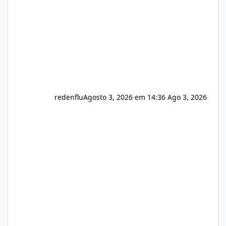
registro de domínio Ajuste assinatura n
redenflu
Agosto 3, 2026 em 14:36
Ago 3, 2026