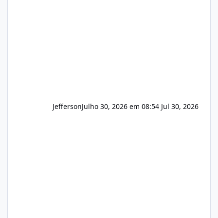
que buscamos Estamos interessados
principalmente em: Carteiras de clientes de
Hospedagem
Jefferson
Julho 30, 2026 em 08:54
Jul 30, 2026