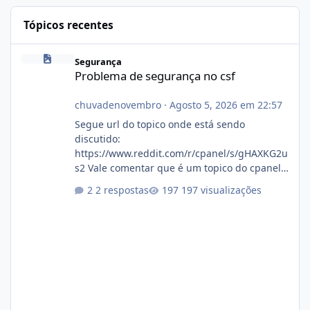
Tópicos recentes
Problema de segurança no csf
Segurança
Problema de segurança no csf
chuvadenovembro
·
Agosto 5, 2026 em 22:57
Segue url do topico onde está sendo
discutido:
https://www.reddit.com/r/cpanel/s/gHAXKG2u
s2 Vale comentar que é um topico do cpanel...
Não sei como ta a pegada no da.
2 respostas
197 visualizações