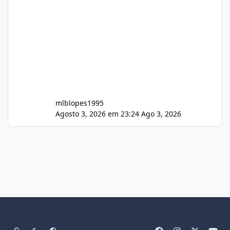
mlblopes1995
Agosto 3, 2026 em 23:24
Ago 3, 2026
Light Mode
Dark Mode
System Preference
f
i
x
y