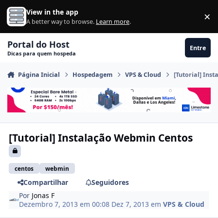
Ir para conteúdo
View in the app
×
Di
A better way to browse.
Learn more
.
Portal do Host
Entre
Dicas para quem hospeda
Página Inicial
Hospedagem
VPS & Cloud
[Tutorial] Ins
[Tutorial] Instalação Webmin Centos
centos
webmin
Compartilhar
Seguidores
Por
Jonas F
Dezembro 7, 2013 em 00:08
Dez 7, 2013
em
VPS & Cloud