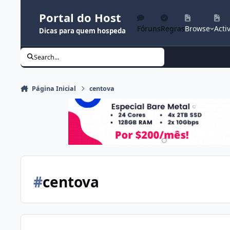
Ir para conteúdo
Portal do Host
Fóruns
Regras
Browse
Activ
Dicas para quem hospeda
Search...
Página Inicial
centova
#
centova