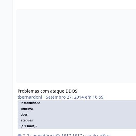
Problemas com ataque DDOS
Problemas com ataque DDOS
tbernardoni
·
Setembro 27, 2014 em 16:59
instabilidade
centova
ddos
ataques
(e 1 mais)
2 comentários
1317 visualizações