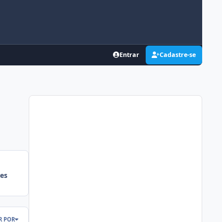
Entrar
Cadastre-se
es
R POR