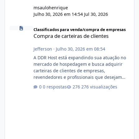
msaulohenrique
Julho 30, 2026 em 14:54
Jul 30, 2026
Compra de carteiras de clientes
Classificados para venda/compra de empresas
Compra de carteiras de clientes
Jefferson
·
Julho 30, 2026 em 08:54
A DDR Host está expandindo sua atuação no
mercado de hospedagem e busca adquirir
carteiras de clientes de empresas,
revendedores e profissionais que desejam
encerrar suas atividades ou reduzir sua
0 respostas
276 visualizações
operação. Se você possui clientes ativos de
hospedagem de sites, hospedagem revenda
(cPanel, DirectAdmin ou Plesk), podemos
apresentar uma proposta justa, transparente
e com total sigilo durante todo o processo. O
que buscamos Estamos interessados
principalmente em: Carteiras de clientes de
Hospedagem