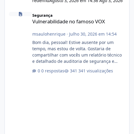
redenflu
Agosto 3, 2026 em 14:36
Ago 3, 2026
Vulnerabilidade no famoso VOX
Segurança
Vulnerabilidade no famoso VOX
msaulohenrique
·
Julho 30, 2026 em 14:54
Bom dia, pessoal! Estive ausente por um
tempo, mas estou de volta. Gostaria de
compartilhar com vocês um relatório técnico
e detalhado de auditoria de segurança e
conformidade referente ao VOXPANEL (versão
0 respostas
341 visualizações
atualmente em circulação e comercialização
no mercado). 1. Análise de Integridade dos
Arquivos Arquivo Tamanho Conteúdo
Identificado Integridade video.zip 623.85 MB
Painel de streaming de vídeo, binários
Wowza, FFmpeg e scripts AlmaLinux Íntegro
audio.zip 507.08 MB Painel PHP de áudio,
AutoDJ,