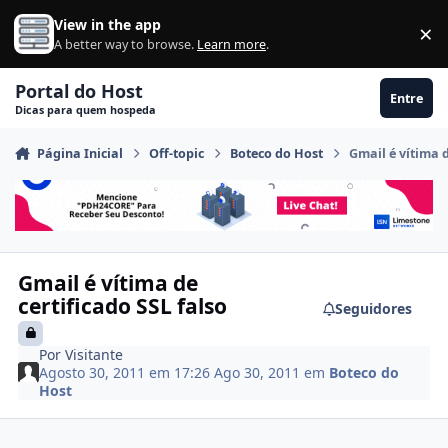
Ir para conteúdo
View in the app
×
Di
A better way to browse.
Learn more
.
Portal do Host
Entre
Dicas para quem hospeda
Página Inicial
Off-topic
Boteco do Host
Gmail é vítima d
Gmail é vítima de
certificado SSL falso
Seguidores
Por
Visitante
Agosto 30, 2011 em 17:26
Ago 30, 2011
em
Boteco do
Host