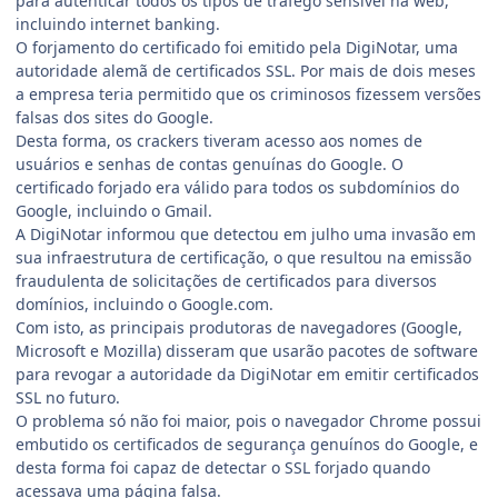
para autenticar todos os tipos de tráfego sensível na web,
incluindo internet banking.
O forjamento do certificado foi emitido pela DigiNotar, uma
autoridade alemã de certificados SSL. Por mais de dois meses
a empresa teria permitido que os criminosos fizessem versões
falsas dos sites do Google.
Desta forma, os crackers tiveram acesso aos nomes de
usuários e senhas de contas genuínas do Google. O
certificado forjado era válido para todos os subdomínios do
Google, incluindo o Gmail.
A DigiNotar informou que detectou em julho uma invasão em
sua infraestrutura de certificação, o que resultou na emissão
fraudulenta de solicitações de certificados para diversos
domínios, incluindo o Google.com.
Com isto, as principais produtoras de navegadores (Google,
Microsoft e Mozilla) disseram que usarão pacotes de software
para revogar a autoridade da DigiNotar em emitir certificados
SSL no futuro.
O problema só não foi maior, pois o navegador Chrome possui
embutido os certificados de segurança genuínos do Google, e
desta forma foi capaz de detectar o SSL forjado quando
acessava uma página falsa.