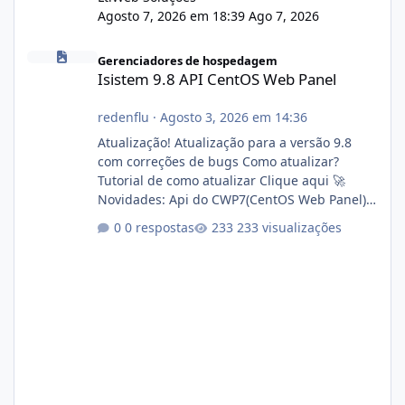
Agosto 7, 2026 em 18:39
Ago 7, 2026
Isistem 9.8 API CentOS Web Panel
Gerenciadores de hospedagem
Isistem 9.8 API CentOS Web Panel
redenflu
·
Agosto 3, 2026 em 14:36
Atualização! Atualização para a versão 9.8
com correções de bugs Como atualizar?
Tutorial de como atualizar Clique aqui 🚀
Novidades: Api do CWP7(CentOS Web Panel)
Link publico para consulta de sub.dominio
0 respostas
233 visualizações
autorizado a usasr o isistem:
https://isistem.com.br/check-license/ Editor
de texto Html para e-mails enviados pelo
sistema 🛠️ Correções: Ajuste no memory limit
do instalador agora com filtros para ajudar o
usuário. Ajuste no valor de renovação de
registro de domínio Ajuste assinatura n