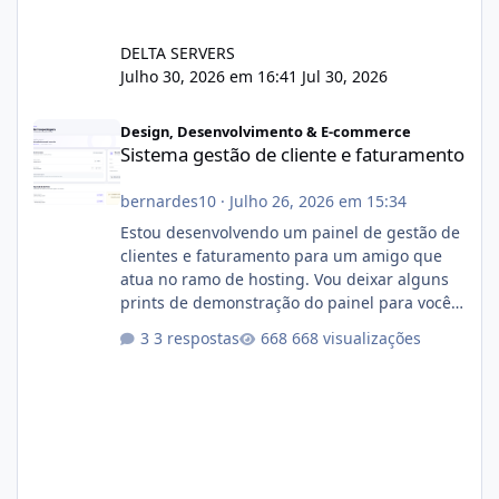
DELTA SERVERS
Julho 30, 2026 em 16:41
Jul 30, 2026
Sistema gestão de cliente e faturamento
Design, Desenvolvimento & E-commerce
Sistema gestão de cliente e faturamento
bernardes10
·
Julho 26, 2026 em 15:34
Estou desenvolvendo um painel de gestão de
clientes e faturamento para um amigo que
atua no ramo de hosting. Vou deixar alguns
prints de demonstração do painel para vocês
darem a opinião de vocês. O sistema já está
3 respostas
668 visualizações
com cerca de 80% concluído e conta com
gerenciamento de servidores de jogos, VPS e
hospedagem cPanel. Fico no aguardo do
feedback de vocês. TMJ! 🚀 Aceito críticas
construtivas!