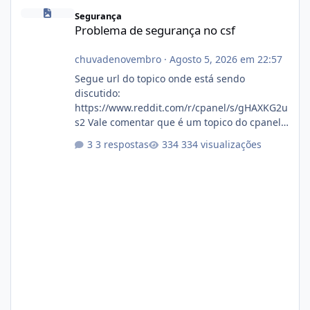
Problema de segurança no csf
Segurança
Problema de segurança no csf
chuvadenovembro
·
Agosto 5, 2026 em 22:57
Segue url do topico onde está sendo
discutido:
https://www.reddit.com/r/cpanel/s/gHAXKG2u
s2 Vale comentar que é um topico do cpanel...
Não sei como ta a pegada no da.
3 respostas
334 visualizações