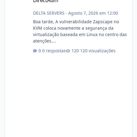
DirectAdm
DELTA SERVERS
·
Agosto 7, 2026 em 12:00
Boa tarde, A vulnerabilidade Zapscape no
KVM coloca novamente a segurança da
virtualização baseada em Linux no centro das
atenções.
https://cloudlinux.statuspage.io/incidents/dlr
0 respostas
120 visualizações
xjx23zz5f Criamos uma breve explicação:
https://www.deltaservers.com.br/blog/zapsca
pe-cve-2026-64561/