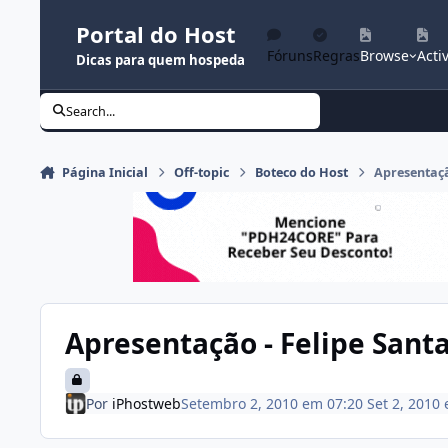
Ir para conteúdo
Portal do Host
Fóruns
Regras
Browse
Activ
Dicas para quem hospeda
Search...
Página Inicial
Off-topic
Boteco do Host
Apresentaçã
Apresentação - Felipe Sant
Por
iPhostweb
Setembro 2, 2010 em 07:20
Set 2, 2010