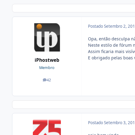
Postado
Setembro 2, 20
Opa, então desculpa nã
Neste estilo de fórum n
Assim ficaria mais visív
E obrigado pelas boas 
iPhostweb
Membro
42
posts
Postado
Setembro 3, 20