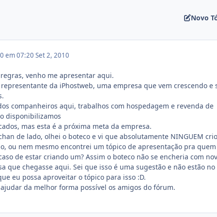
Novo T
10 em 07:20
Set 2, 2010
regras, venho me apresentar aqui.
 representante da iPhostweb, uma empresa que vem crescendo e 
s.
dos companheiros aqui, trabalhos com hospedagem e revenda de
 disponibilizamos
icados, mas esta é a próxima meta da empresa.
chan de lado, olhei o boteco e vi que absolutamente NINGUEM cri
do, ou nem mesmo encontrei um tópico de apresentação pra quem
caso de estar criando um? Assim o boteco não se encheria com no
a que chegasse aqui. Sei que isso é uma sugestão e não estão no
que eu possa aproveitar o tópico para isso :D.
 ajudar da melhor forma possível os amigos do fórum.