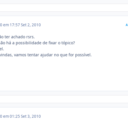
10 em 17:57
Set 2, 2010
A
o ter achado rsrs.
ão há a possibilidade de fixar o tópico?
el.
vindas, vamos tentar ajudar no que for possível.
10 em 01:25
Set 3, 2010