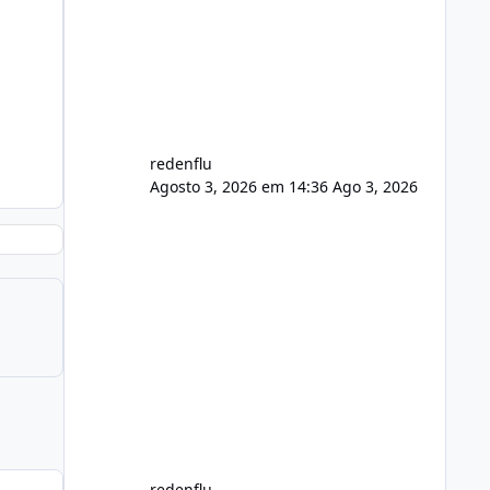
usuário. Ajuste no valor de renovação
de registro de domínio Ajuste
assinatura n
redenflu
Agosto 3, 2026 em 14:36
Ago 3, 2026
redenflu