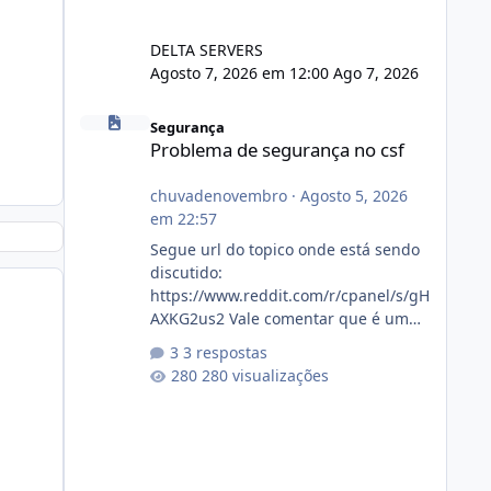
DELTA SERVERS
Agosto 7, 2026 em 12:00
Ago 7, 2026
Problema de segurança no csf
Segurança
Problema de segurança no csf
chuvadenovembro
·
Agosto 5, 2026
em 22:57
Segue url do topico onde está sendo
discutido:
https://www.reddit.com/r/cpanel/s/gH
AXKG2us2 Vale comentar que é um
topico do cpanel... Não sei como ta a
3 respostas
pegada no da.
280 visualizações