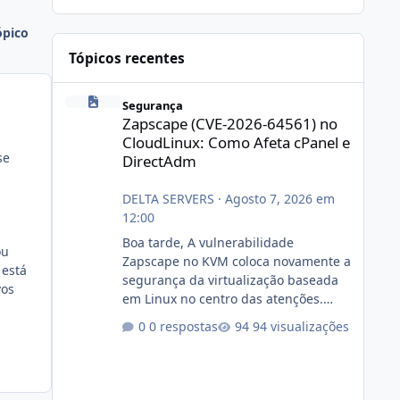
ópico
Tópicos recentes
Zapscape (CVE-2026-64561) no CloudLinux: Como Afeta cP
Segurança
Zapscape (CVE-2026-64561) no
CloudLinux: Como Afeta cPanel e
se
DirectAdm
DELTA SERVERS
·
Agosto 7, 2026 em
12:00
Boa tarde, A vulnerabilidade
ou
Zapscape no KVM coloca novamente a
 está
segurança da virtualização baseada
vos
em Linux no centro das atenções.
https://cloudlinux.statuspage.io/incid
0 respostas
94 visualizações
ents/dlrxjx23zz5f Criamos uma breve
explicação:
https://www.deltaservers.com.br/blog
/zapscape-cve-2026-64561/