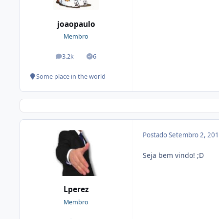
joaopaulo
Membro
3.2k
6
posts
Soluções
Some place in the world
Postado
Setembro 2, 20
Seja bem vindo! ;D
Lperez
Membro