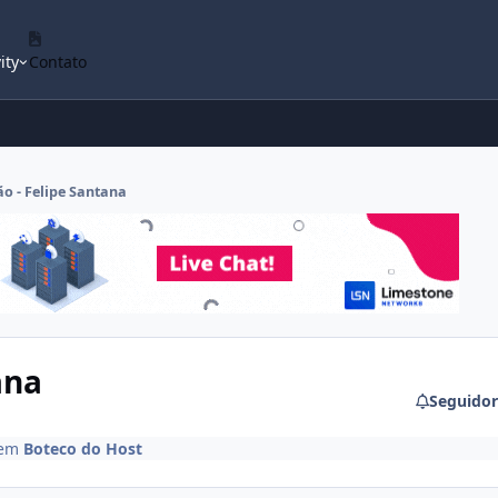
ity
Contato
o - Felipe Santana
ana
Seguidor
em
Boteco do Host