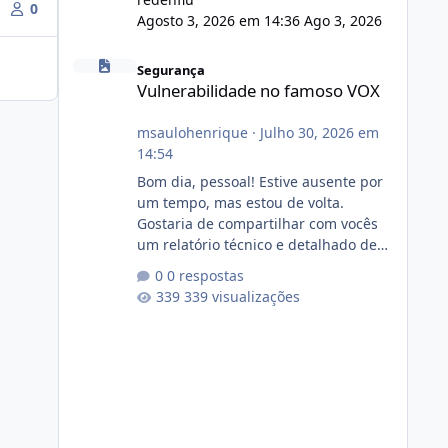
0
Agosto 3, 2026 em 14:36
Ago 3, 2026
Vulnerabilidade no famoso VOX
Segurança
Vulnerabilidade no famoso VOX
msaulohenrique
·
Julho 30, 2026 em
14:54
Bom dia, pessoal! Estive ausente por
um tempo, mas estou de volta.
Gostaria de compartilhar com vocês
um relatório técnico e detalhado de
auditoria de segurança e
0 respostas
conformidade referente
339 visualizações
ao VOXPANEL (versão atualmente em
circulação e comercialização no
mercado). 1. Análise de Integridade
dos Arquivos Arquivo Tamanho
Conteúdo Identificado Integridade
video.zip 623.85 MB Painel de
streaming de vídeo, binários Wowza,