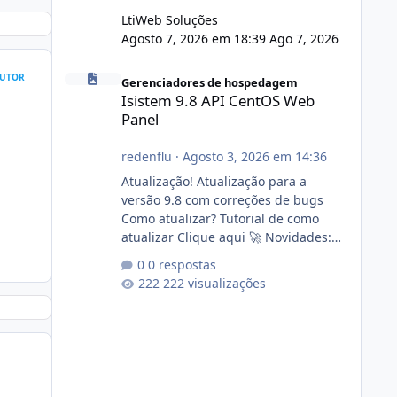
LtiWeb Soluções
Agosto 7, 2026 em 18:39
Ago 7, 2026
Isistem 9.8 API CentOS Web Panel
UTOR
Gerenciadores de hospedagem
Isistem 9.8 API CentOS Web
Panel
redenflu
·
Agosto 3, 2026 em 14:36
Atualização! Atualização para a
versão 9.8 com correções de bugs
Como atualizar? Tutorial de como
atualizar Clique aqui 🚀 Novidades:
Api do CWP7(CentOS Web Panel) Link
0 respostas
publico para consulta de sub.dominio
222 visualizações
autorizado a usasr o isistem:
https://isistem.com.br/check-license/
Editor de texto Html para e-mails
enviados pelo sistema 🛠️ Correções:
Ajuste no memory limit do instalador
agora com filtros para ajudar o