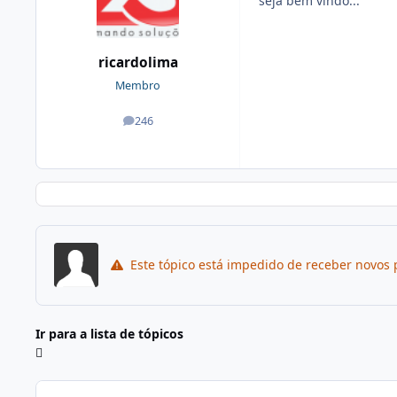
seja bem vindo...
ricardolima
Membro
246
posts
Este tópico está impedido de receber novos 
Ir para a lista de tópicos