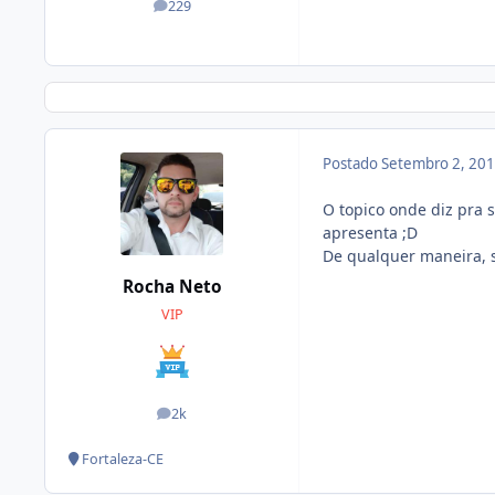
229
posts
Postado
Setembro 2, 20
O topico onde diz pra 
apresenta ;D
De qualquer maneira, 
Rocha Neto
VIP
2k
posts
Fortaleza-CE