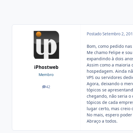
Postado
Setembro 2, 20
Bom, como pedido nas 
Me chamo Felipe e sou
expandindo à dois ano
Assim como a maioria 
iPhostweb
hospedagem. Ainda não
Membro
VPS ou servidores ded
Agora, deixando o mer
42
posts
tópicos se apresentan
chegando, não seria o 
tópicos de cada empres
lugar certo, mas creio 
No mais, espero poder
Abraço a todos.