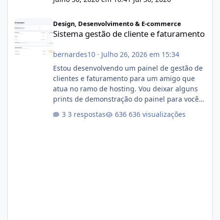
Sistema gestão de cliente e faturamento
Design, Desenvolvimento & E-commerce
Sistema gestão de cliente e faturamento
bernardes10
·
Julho 26, 2026 em 15:34
Estou desenvolvendo um painel de gestão de
clientes e faturamento para um amigo que
atua no ramo de hosting. Vou deixar alguns
prints de demonstração do painel para vocês
darem a opinião de vocês. O sistema já está
3 respostas
636 visualizações
com cerca de 80% concluído e conta com
gerenciamento de servidores de jogos, VPS e
hospedagem cPanel. Fico no aguardo do
feedback de vocês. TMJ! 🚀 Aceito críticas
construtivas!