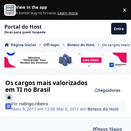
Ir para conteúdo
View in the app
×
Di
A better way to browse.
Learn more
.
Portal do Host
Entre
Dicas para quem hospeda
Página Inicial
Off-topic
Boteco do Host
Os cargos mais 
Os cargos mais valorizados
em TI no Brasil
Seguidores
Por
rodrigo.ribeiro
Maio 9, 2011 em 12:00
Mai 9, 2011
em
Boteco do Host
Novo Tópico