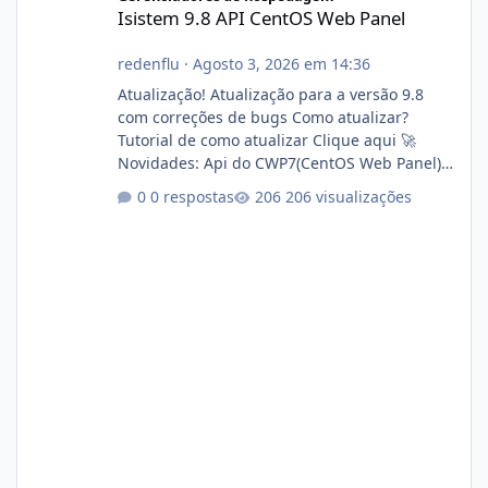
Isistem 9.8 API CentOS Web Panel
redenflu
·
Agosto 3, 2026 em 14:36
Atualização! Atualização para a versão 9.8
com correções de bugs Como atualizar?
Tutorial de como atualizar Clique aqui 🚀
Novidades: Api do CWP7(CentOS Web Panel)
Link publico para consulta de sub.dominio
0 respostas
206 visualizações
autorizado a usasr o isistem:
https://isistem.com.br/check-license/ Editor
de texto Html para e-mails enviados pelo
sistema 🛠️ Correções: Ajuste no memory limit
do instalador agora com filtros para ajudar o
usuário. Ajuste no valor de renovação de
registro de domínio Ajuste assinatura n