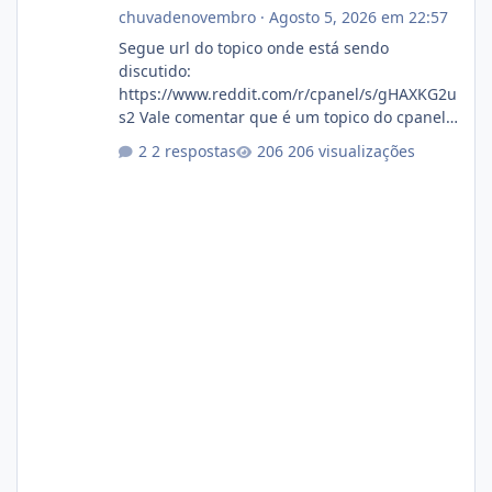
chuvadenovembro
·
Agosto 5, 2026 em 22:57
Segue url do topico onde está sendo
discutido:
https://www.reddit.com/r/cpanel/s/gHAXKG2u
s2 Vale comentar que é um topico do cpanel...
Não sei como ta a pegada no da.
2 respostas
206 visualizações