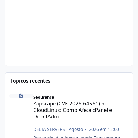
Tópicos recentes
Zapscape (CVE-2026-64561) no CloudLinux: Como Afeta cPanel e
Segurança
Zapscape (CVE-2026-64561) no
CloudLinux: Como Afeta cPanel e
DirectAdm
DELTA SERVERS
·
Agosto 7, 2026 em 12:00
Boa tarde, A vulnerabilidade Zapscape no