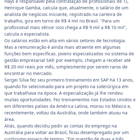
Hays e responsável pela contratação de profissionais de TI,
Henrique Gamba, calcula que, atualmente, o salário de um
analista de negócios iniciante, registrado na carteira de
trabalho, gira em torno de R$ 4 mil no Brasil. "Para um
profissional mais sênior isso chega a R$ 9 mil a R$ 10 mil",
calcula o especialista.
Os salários estão em alta em vários setores de tecnologia.
Mas a remuneração é ainda mais atraente em algumas
funções bem específicas. Jovens especializados no sistema de
gestão empresarial SAP, por exemplo, chegam a receber até
R$ 20 mil reais por mês, simplesmente por serem raros de
encontrar no mercado.
Sergei Silva fez seu primeiro treinamento em SAP há 13 anos,
quando foi selecionado para um projeto na siderúrgica em
que trabalhava na época. A especialização já lhe rendeu
muitas oportunidades. Fez treinamentos nos Estados Unidos e
em diferentes países da América Latina, morou no México e,
recentemente, voltou da Austrália, onde também atuou na
área.
Aliás, quando decidiu pedir as contas do emprego na
Austrália para voltar ao Brasil, ficou desempregado por um
curtíssimo espaço de tempo. "Em questão de duas a três