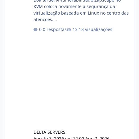
KVM coloca novamente a segurança da
virtualização baseada em Linux no centro das
atenções.
https://cloudlinux.statuspage.io/incidents/dlr
0 respostas
13 visualizações
xjx23zz5f Criamos uma breve explicação:
https://www.deltaservers.com.br/blog/zapsca
pe-cve-2026-64561/
DELTA SERVERS
Agosto 7, 2026 em 12:00
Ago 7, 2026