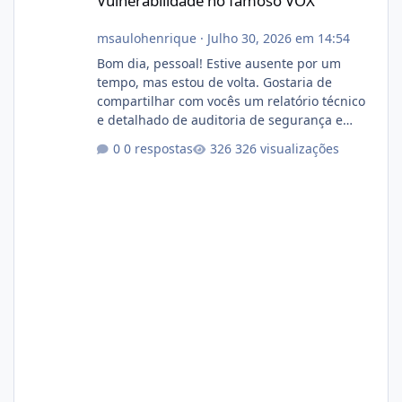
Vulnerabilidade no famoso VOX
msaulohenrique
·
Julho 30, 2026 em 14:54
Bom dia, pessoal! Estive ausente por um
tempo, mas estou de volta. Gostaria de
compartilhar com vocês um relatório técnico
e detalhado de auditoria de segurança e
conformidade referente ao VOXPANEL (versão
0 respostas
326 visualizações
atualmente em circulação e comercialização
no mercado). 1. Análise de Integridade dos
Arquivos Arquivo Tamanho Conteúdo
Identificado Integridade video.zip 623.85 MB
Painel de streaming de vídeo, binários
Wowza, FFmpeg e scripts AlmaLinux Íntegro
audio.zip 507.08 MB Painel PHP de áudio,
AutoDJ,