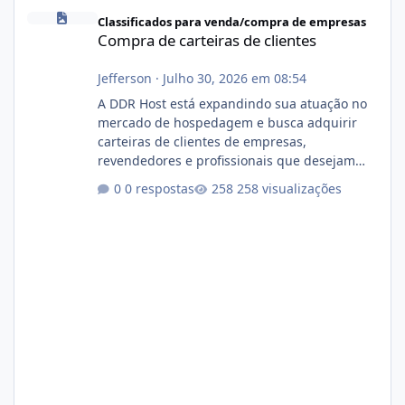
Compra de carteiras de clientes
Classificados para venda/compra de empresas
Compra de carteiras de clientes
Jefferson
·
Julho 30, 2026 em 08:54
A DDR Host está expandindo sua atuação no
mercado de hospedagem e busca adquirir
carteiras de clientes de empresas,
revendedores e profissionais que desejam
encerrar suas atividades ou reduzir sua
0 respostas
258 visualizações
operação. Se você possui clientes ativos de
hospedagem de sites, hospedagem revenda
(cPanel, DirectAdmin ou Plesk), podemos
apresentar uma proposta justa, transparente
e com total sigilo durante todo o processo. O
que buscamos Estamos interessados
principalmente em: Carteiras de clientes de
Hospedagem