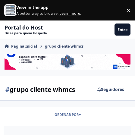
Ir para conteúdo
View in the app
×
Di
A better way to browse.
Learn more
.
Portal do Host
Entre
Dicas para quem hospeda
Página Inicial
grupo cliente whmcs
#
grupo cliente whmcs
Seguidores
ORDENAR POR
Associar Cliente A Grupo Automaticamente