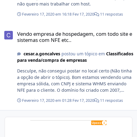
não quero mais trabalhar com host.
Fevereiro 17, 2020 em 16:18
Fev 17, 2020
11 respostas
Vendo empresa de hospedagem, com todo site e sistemas com NFE 
Vendo empresa de hospedagem, com todo site e
sistemas com NFE etc..
cesar.a.goncalves
postou um tópico em
Classificados
para venda/compra de empresas
Desculpe, não consegui postar no local certo (Não tinha
a opção de abrir o tópico). Bom estamos vendendo uma
empresa sólida, com CNPJ e sistema WHMS enviando
NFE para o cliente. O domínio foi criado com 2007,
primeiramente só trabalhávamos com configuração de
Fevereiro 17, 2020 em 01:28
Fev 17, 2020
11 respostas
proxy/firewall etc...(dentro das empresas) mas depois
começamos no mercado de hospedagem. Não temos
muitos clientes de hosting (Cerca de 50), porém os
clientes que tem é um valor mais alto de gerenciamento
etc... A empresa não fatura muito, cerca de 10 mil reais
por mês, em algum meses chega a 14mil. Estamos