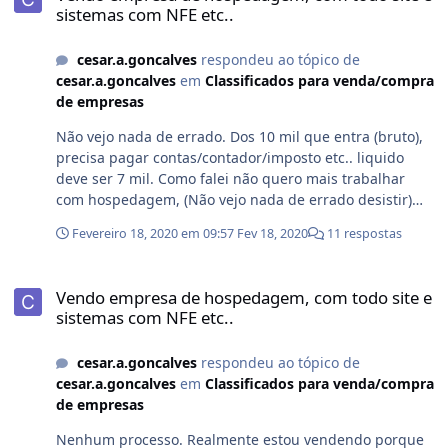
sistemas com NFE etc..
cesar.a.goncalves
respondeu ao tópico de
cesar.a.goncalves
em
Classificados para venda/compra
de empresas
Não vejo nada de errado. Dos 10 mil que entra (bruto),
precisa pagar contas/contador/imposto etc.. liquido
deve ser 7 mil. Como falei não quero mais trabalhar
com hospedagem, (Não vejo nada de errado desistir)
tenho outros objetivos e chega uma hora que precisa
Fevereiro 18, 2020 em 09:57
Fev 18, 2020
11 respostas
mudar algo na vida. Além disso não vou morar mais no
Brasil.
Vendo empresa de hospedagem, com todo site e sistemas com NFE 
Vendo empresa de hospedagem, com todo site e
sistemas com NFE etc..
cesar.a.goncalves
respondeu ao tópico de
cesar.a.goncalves
em
Classificados para venda/compra
de empresas
Nenhum processo. Realmente estou vendendo porque