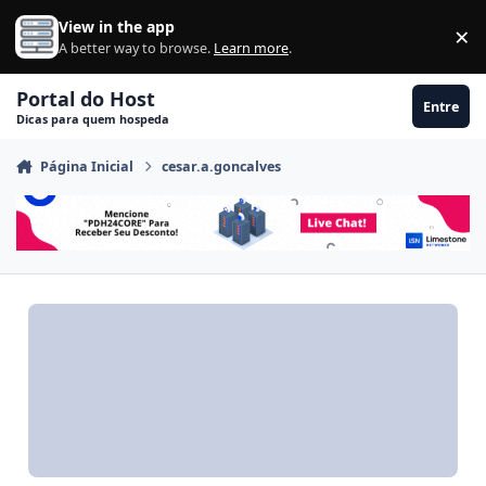
Ir para conteúdo
View in the app
×
Di
A better way to browse.
Learn more
.
Portal do Host
Entre
Dicas para quem hospeda
Página Inicial
cesar.a.goncalves