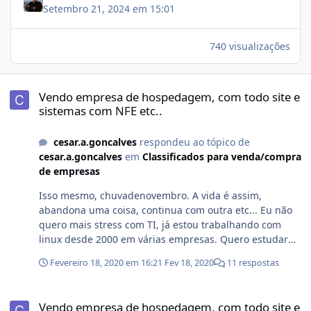
Setembro 21, 2024 em 15:01
740 visualizações
Vendo empresa de hospedagem, com todo site e sistemas com NFE 
Vendo empresa de hospedagem, com todo site e
sistemas com NFE etc..
cesar.a.goncalves
respondeu ao tópico de
cesar.a.goncalves
em
Classificados para venda/compra
de empresas
Isso mesmo, chuvadenovembro. A vida é assim,
abandona uma coisa, continua com outra etc... Eu não
quero mais stress com TI, já estou trabalhando com
linux desde 2000 em várias empresas. Quero estudar
algo que não tem nenhuma ligação com TI, na verdade
Fevereiro 18, 2020 em 16:21
Fev 18, 2020
11 respostas
quero sair do Brasil e estudar medicina/neurociência.
Vendo empresa de hospedagem, com todo site e sistemas com NFE 
Vendo empresa de hospedagem, com todo site e