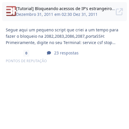
[Tutorial] Bloqueando acessos de IP's estrangeiros as portas importantes
Dezembro 31, 2011 em 02:30
Dez 31, 2011
Segue aqui um pequeno script que criei a um tempo para
fazer o bloqueio na 2082,2083,2086,2087,portaSSH:
Primeiramente, digite no seu Terminal: service csf stop
iptables -F service csf start Após isto crie um arquivo
23 respostas
0
chamado csfpost.sh dentro da pasta /etc/csf/ nano
PONTOS DE REPUTAÇÃO
/etc/csf/csfpost.sh Faça as edições necessárias e cole o
seguinte conteúdo: iptables -N filtro countrie="BR"
workdir="/root/"
####################################### cd
$workdir wget -c --