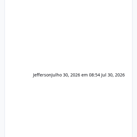
e com total sigilo durante todo o processo. O
que buscamos Estamos interessados
principalmente em: Carteiras de clientes de
Hospedagem
Jefferson
Julho 30, 2026 em 08:54
Jul 30, 2026