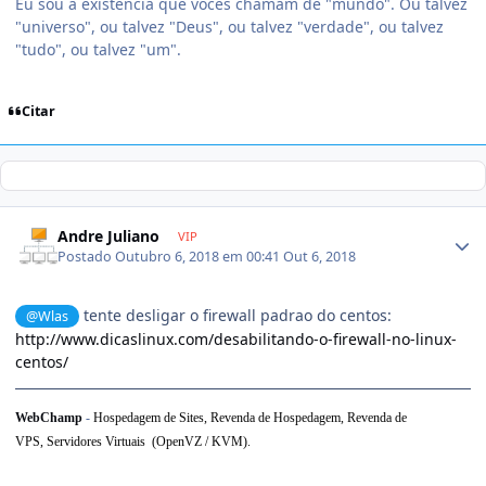
Eu sou a existência que vocês chamam de "mundo". Ou talvez
"universo", ou talvez "Deus", ou talvez "verdade", ou talvez
"tudo", ou talvez "um".
Citar
Andre Juliano
VIP
Postado
Outubro 6, 2018 em 00:41
Out 6, 2018
tente desligar o firewall padrao do centos:
@Wlas
http://www.dicaslinux.com/desabilitando-o-firewall-no-linux-
centos/
WebChamp
-
Hospedagem de Sites, Revenda de Hospedagem,
Revenda de
VPS,
Servidores Virtuais (OpenVZ / KVM).