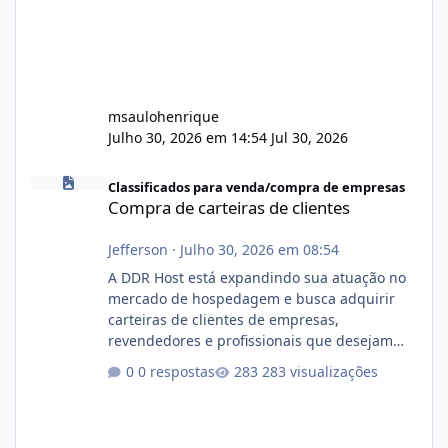
msaulohenrique
Julho 30, 2026 em 14:54
Jul 30, 2026
Compra de carteiras de clientes
Classificados para venda/compra de empresas
Compra de carteiras de clientes
Jefferson
·
Julho 30, 2026 em 08:54
A DDR Host está expandindo sua atuação no
mercado de hospedagem e busca adquirir
carteiras de clientes de empresas,
revendedores e profissionais que desejam
encerrar suas atividades ou reduzir sua
0 respostas
283 visualizações
operação. Se você possui clientes ativos de
hospedagem de sites, hospedagem revenda
(cPanel, DirectAdmin ou Plesk), podemos
apresentar uma proposta justa, transparente