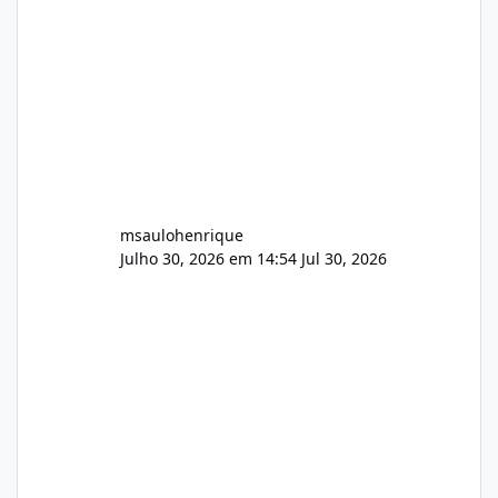
audio.zip 507.08 MB Painel PHP de áudio,
AutoDJ,
msaulohenrique
Julho 30, 2026 em 14:54
Jul 30, 2026