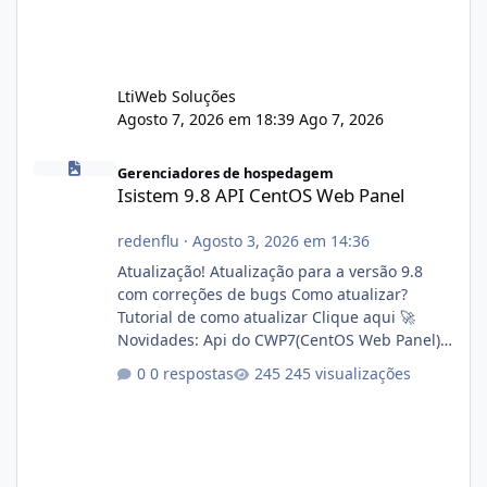
LtiWeb Soluções
Agosto 7, 2026 em 18:39
Ago 7, 2026
Isistem 9.8 API CentOS Web Panel
Gerenciadores de hospedagem
Isistem 9.8 API CentOS Web Panel
redenflu
·
Agosto 3, 2026 em 14:36
Atualização! Atualização para a versão 9.8
com correções de bugs Como atualizar?
Tutorial de como atualizar Clique aqui 🚀
Novidades: Api do CWP7(CentOS Web Panel)
Link publico para consulta de sub.dominio
0 respostas
245 visualizações
autorizado a usasr o isistem:
https://isistem.com.br/check-license/ Editor
de texto Html para e-mails enviados pelo
sistema 🛠️ Correções: Ajuste no memory limit
do instalador agora com filtros para ajudar o