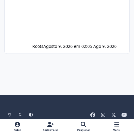
Roots
Agosto 9, 2026 em 02:05
Ago 9, 2026
Light Mode
Dark Mode
System Preference
f
i
x
y
a
n
o
Idiomas
Tema
Política De Privacidade
Contato
c
s
u
Entre
Cadastre-se
Pesquisar
Menu
Cookies
RSS