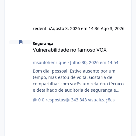
redenflu
Agosto 3, 2026 em 14:36
Ago 3, 2026
Vulnerabilidade no famoso VOX
Segurança
Vulnerabilidade no famoso VOX
msaulohenrique
·
Julho 30, 2026 em 14:54
Bom dia, pessoal! Estive ausente por um
tempo, mas estou de volta. Gostaria de
compartilhar com vocês um relatório técnico
e detalhado de auditoria de segurança e
conformidade referente ao VOXPANEL (versão
0 respostas
343 visualizações
atualmente em circulação e comercialização
no mercado). 1. Análise de Integridade dos
Arquivos Arquivo Tamanho Conteúdo
Identificado Integridade video.zip 623.85 MB
Painel de streaming de vídeo, binários
Wowza, FFmpeg e scripts AlmaLinux Íntegro