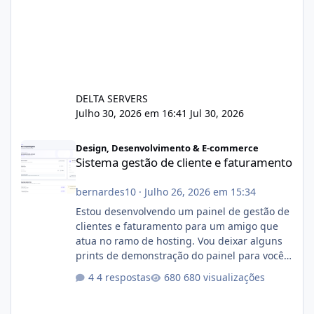
DELTA SERVERS
Julho 30, 2026 em 16:41
Jul 30, 2026
Sistema gestão de cliente e faturamento
Design, Desenvolvimento & E-commerce
Sistema gestão de cliente e faturamento
bernardes10
·
Julho 26, 2026 em 15:34
Estou desenvolvendo um painel de gestão de
clientes e faturamento para um amigo que
atua no ramo de hosting. Vou deixar alguns
prints de demonstração do painel para vocês
darem a opinião de vocês. O sistema já está
4 respostas
680 visualizações
com cerca de 80% concluído e conta com
gerenciamento de servidores de jogos, VPS e