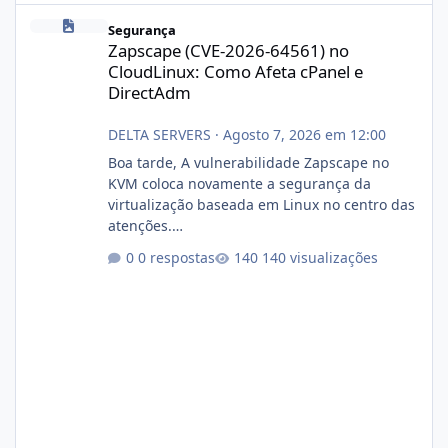
Zapscape (CVE-2026-64561) no CloudLinux: Como Afeta cPanel e
Segurança
Zapscape (CVE-2026-64561) no
CloudLinux: Como Afeta cPanel e
DirectAdm
DELTA SERVERS
·
Agosto 7, 2026 em 12:00
Boa tarde, A vulnerabilidade Zapscape no
KVM coloca novamente a segurança da
virtualização baseada em Linux no centro das
atenções.
https://cloudlinux.statuspage.io/incidents/dlr
0 respostas
140 visualizações
xjx23zz5f Criamos uma breve explicação:
https://www.deltaservers.com.br/blog/zapsca
pe-cve-2026-64561/