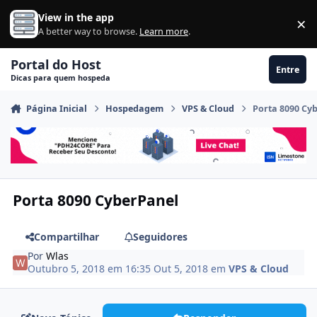
Ir para conteúdo
View in the app
×
Di
A better way to browse.
Learn more
.
Portal do Host
Entre
Dicas para quem hospeda
Página Inicial
Hospedagem
VPS & Cloud
Porta 8090 Cy
Porta 8090 CyberPanel
Compartilhar
Seguidores
Por
Wlas
Outubro 5, 2018 em 16:35
Out 5, 2018
em
VPS & Cloud