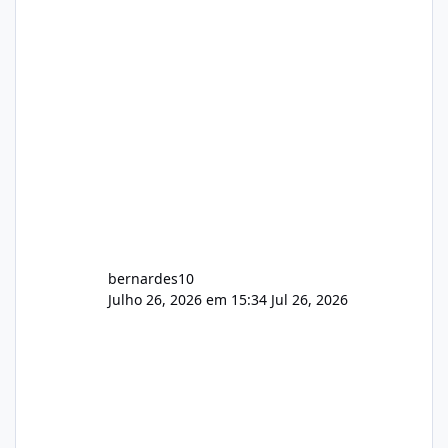
hospedagem cPanel. Fico no aguardo do
feedback de vocês. TMJ! 🚀 Aceito críticas
construtivas!
bernardes10
Julho 26, 2026 em 15:34
Jul 26, 2026