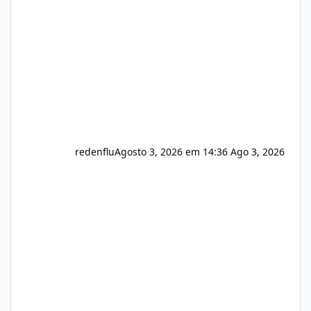
usuário. Ajuste no valor de renovação de
registro de domínio Ajuste assinatura n
redenflu
Agosto 3, 2026 em 14:36
Ago 3, 2026